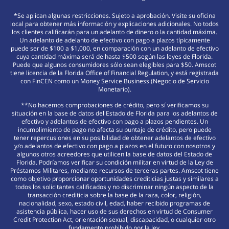
*Se aplican algunas restricciones. Sujeto a aprobación. Visite su oficina
local para obtener más información y explicaciones adicionales. No todos
los clientes calificarán para un adelanto de dinero o la cantidad máxima.
Un adelanto de adelanto de efectivo con pago a plazos típicamente
puede ser de $100 a $1,000, en comparación con un adelanto de efectivo
cuya cantidad máxima será de hasta $500 según las leyes de Florida.
Puede que algunos consumidores sólo sean elegibles para $50. Amscot
tiene licencia de la Florida Office of Financial Regulation, y está registrada
con FinCEN como un Money Service Business (Negocio de Servicio
Monetario).
**No hacemos comprobaciones de crédito, pero sí verificamos su
situación en la base de datos del Estado de Florida para los adelantos de
efectivo y adelantos de efectivo con pago a plazos pendientes. Un
incumplimiento de pago no afecta su puntaje de crédito, pero puede
tener repercusiones en su posibilidad de obtener adelantos de efectivo
y/o adelantos de efectivo con pago a plazos en el futuro con nosotros y
algunos otros acreedores que utilicen la base de datos del Estado de
Florida. Podríamos verificar su condición militar en virtud de la Ley de
Préstamos Militares, mediante recursos de terceras partes. Amscot tiene
como objetivo proporcionar oportunidades crediticias justas y similares a
todos los solicitantes calificados y no discriminar ningún aspecto de la
transacción crediticia sobre la base de la raza, color, religión,
nacionalidad, sexo, estado civil, edad, haber recibido programas de
asistencia pública, hacer uso de sus derechos en virtud de Consumer
Credit Protection Act, orientación sexual, discapacidad, o cualquier otro
fundamento prohibido por la ley.