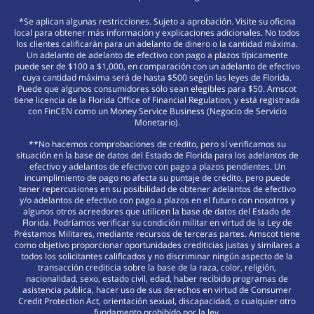
*Se aplican algunas restricciones. Sujeto a aprobación. Visite su oficina
local para obtener más información y explicaciones adicionales. No todos
los clientes calificarán para un adelanto de dinero o la cantidad máxima.
Un adelanto de adelanto de efectivo con pago a plazos típicamente
puede ser de $100 a $1,000, en comparación con un adelanto de efectivo
cuya cantidad máxima será de hasta $500 según las leyes de Florida.
Puede que algunos consumidores sólo sean elegibles para $50. Amscot
tiene licencia de la Florida Office of Financial Regulation, y está registrada
con FinCEN como un Money Service Business (Negocio de Servicio
Monetario).
**No hacemos comprobaciones de crédito, pero sí verificamos su
situación en la base de datos del Estado de Florida para los adelantos de
efectivo y adelantos de efectivo con pago a plazos pendientes. Un
incumplimiento de pago no afecta su puntaje de crédito, pero puede
tener repercusiones en su posibilidad de obtener adelantos de efectivo
y/o adelantos de efectivo con pago a plazos en el futuro con nosotros y
algunos otros acreedores que utilicen la base de datos del Estado de
Florida. Podríamos verificar su condición militar en virtud de la Ley de
Préstamos Militares, mediante recursos de terceras partes. Amscot tiene
como objetivo proporcionar oportunidades crediticias justas y similares a
todos los solicitantes calificados y no discriminar ningún aspecto de la
transacción crediticia sobre la base de la raza, color, religión,
nacionalidad, sexo, estado civil, edad, haber recibido programas de
asistencia pública, hacer uso de sus derechos en virtud de Consumer
Credit Protection Act, orientación sexual, discapacidad, o cualquier otro
fundamento prohibido por la ley.