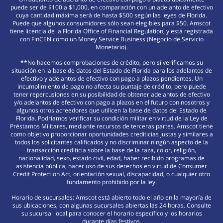
puede ser de $100 a $1,000, en comparación con un adelanto de efectivo
cuya cantidad máxima será de hasta $500 según las leyes de Florida.
Puede que algunos consumidores sólo sean elegibles para $50. Amscot
tiene licencia de la Florida Office of Financial Regulation, y está registrada
con FinCEN como un Money Service Business (Negocio de Servicio
Monetario).
**No hacemos comprobaciones de crédito, pero sí verificamos su
situación en la base de datos del Estado de Florida para los adelantos de
efectivo y adelantos de efectivo con pago a plazos pendientes. Un
incumplimiento de pago no afecta su puntaje de crédito, pero puede
tener repercusiones en su posibilidad de obtener adelantos de efectivo
y/o adelantos de efectivo con pago a plazos en el futuro con nosotros y
algunos otros acreedores que utilicen la base de datos del Estado de
Florida. Podríamos verificar su condición militar en virtud de la Ley de
Préstamos Militares, mediante recursos de terceras partes. Amscot tiene
como objetivo proporcionar oportunidades crediticias justas y similares a
todos los solicitantes calificados y no discriminar ningún aspecto de la
transacción crediticia sobre la base de la raza, color, religión,
nacionalidad, sexo, estado civil, edad, haber recibido programas de
asistencia pública, hacer uso de sus derechos en virtud de Consumer
Credit Protection Act, orientación sexual, discapacidad, o cualquier otro
fundamento prohibido por la ley.
Horario de sucursales: Amscot está abierto todo el año en la mayoría de
sus ubicaciones, con algunas sucursales abiertas las 24 horas. Consulte
su sucursal local para conocer el horario específico y los horarios
durante días festivos.