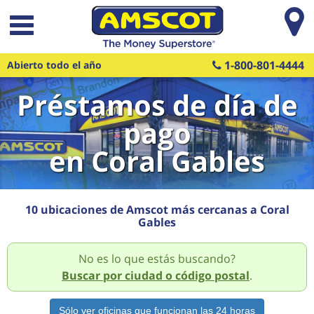
Saltar al contenido principal
1-800-801-4444
Abierto todo el año
Préstamos de día de
pago
en Coral Gables
10 ubicaciones de Amscot más cercanas a Coral
Gables
No es lo que estás buscando?
Buscar por ciudad o código postal
.