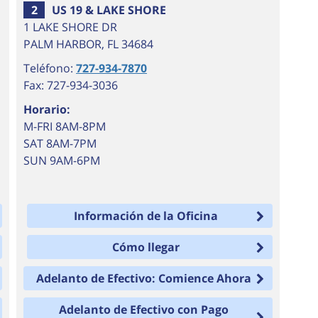
25
28
2
US 19 & LAKE SHORE
31
1 LAKE SHORE DR
36
PALM HARBOR
,
FL
34684
40
Teléfono:
727-934-7870
43
Fax: 727-934-3036
Horario:
M-FRI 8AM-8PM
SAT 8AM-7PM
SUN 9AM-6PM
Información de la Oficina
Cómo llegar
Adelanto de Efectivo: Comience Ahora
Adelanto de Efectivo con Pago