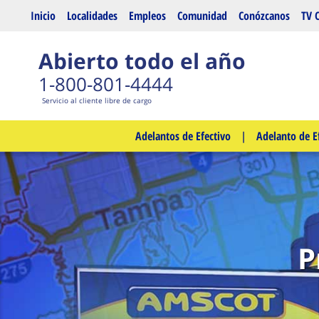
Saltar al contenido principal
Inicio
Localidades
Empleos
Comunidad
Conózcanos
TV 
Abierto todo el año
1-800-801-4444
Servicio al cliente libre de cargo
Adelantos de Efectivo
|
Adelanto de E
P