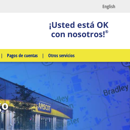
English
¡Usted está OK
con nosotros!
®
|
Pagos de cuentas
|
Otros servicios
go