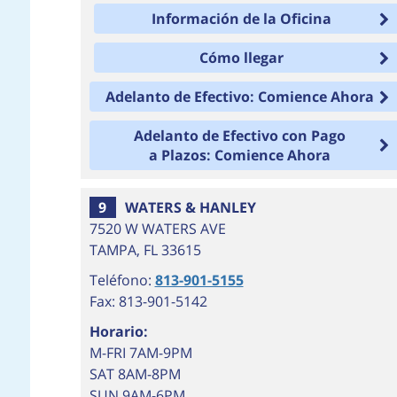
Información de la Oficina
Cómo llegar
Adelanto de Efectivo: Comience Ahora
Adelanto de Efectivo con Pago
a Plazos: Comience Ahora
9
WATERS & HANLEY
7520 W WATERS AVE
TAMPA
,
FL
33615
Teléfono:
813-901-5155
Fax: 813-901-5142
Horario:
M-FRI 7AM-9PM
SAT 8AM-8PM
SUN 9AM-6PM