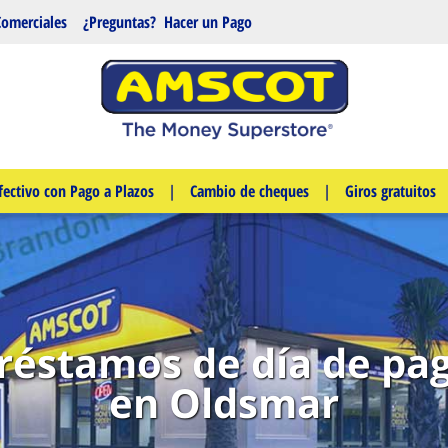
Comerciales
¿Preguntas?
Hacer un Pago
fectivo con Pago a Plazos
|
Cambio de cheques
|
Giros gratuitos
réstamos de día de pa
en Oldsmar