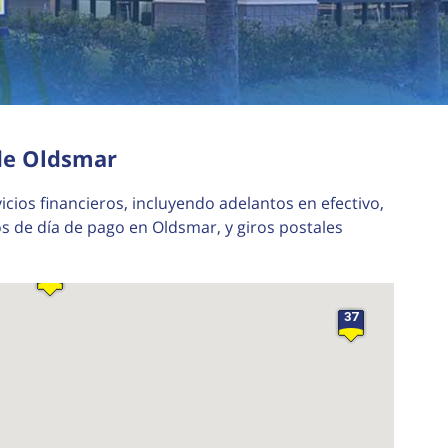
45
de Oldsmar
35
icios financieros, incluyendo adelantos en efectivo,
 de día de pago en Oldsmar, y giros postales
19
37