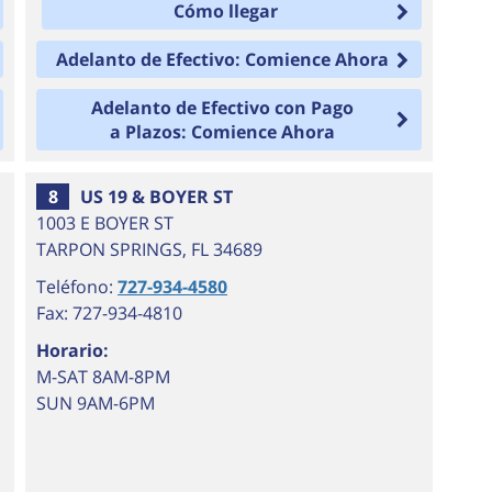
Cómo llegar
Adelanto de Efectivo: Comience Ahora
Adelanto de Efectivo con Pago
a Plazos: Comience Ahora
8
US 19 & BOYER ST
1003 E BOYER ST
TARPON SPRINGS
,
FL
34689
Teléfono:
727-934-4580
Fax: 727-934-4810
Horario:
M-SAT 8AM-8PM
SUN 9AM-6PM