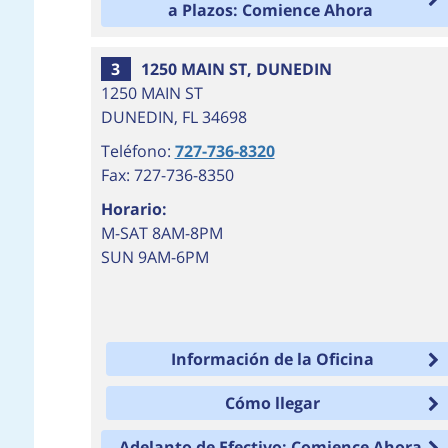
a Plazos: Comience Ahora
3
1250 MAIN ST, DUNEDIN
1250 MAIN ST
DUNEDIN
,
FL
34698
Teléfono:
727-736-8320
Fax: 727-736-8350
Horario:
M-SAT 8AM-8PM
SUN 9AM-6PM
Información de la Oficina
Cómo llegar
Adelanto de Efectivo: Comience Ahora