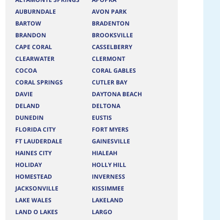
AUBURNDALE
AVON PARK
BARTOW
BRADENTON
BRANDON
BROOKSVILLE
CAPE CORAL
CASSELBERRY
CLEARWATER
CLERMONT
9
COCOA
CORAL GABLES
CORAL SPRINGS
CUTLER BAY
DAVIE
DAYTONA BEACH
42
DELAND
DELTONA
DUNEDIN
EUSTIS
FLORIDA CITY
FORT MYERS
FT LAUDERDALE
GAINESVILLE
HAINES CITY
HIALEAH
HOLIDAY
HOLLY HILL
HOMESTEAD
INVERNESS
JACKSONVILLE
KISSIMMEE
LAKE WALES
LAKELAND
LAND O LAKES
LARGO