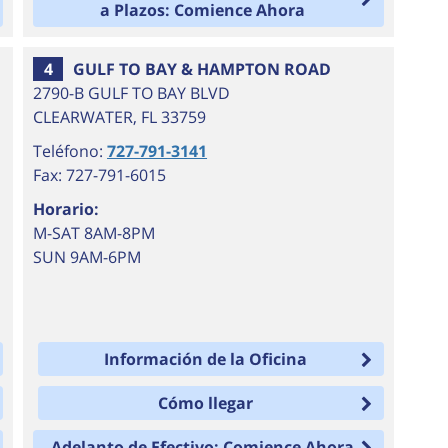
a Plazos: Comience Ahora
4
GULF TO BAY & HAMPTON ROAD
2790-B GULF TO BAY BLVD
CLEARWATER
,
FL
33759
Teléfono:
727-791-3141
Fax: 727-791-6015
Horario:
M-SAT 8AM-8PM
SUN 9AM-6PM
Información de la Oficina
Cómo llegar
Adelanto de Efectivo: Comience Ahora