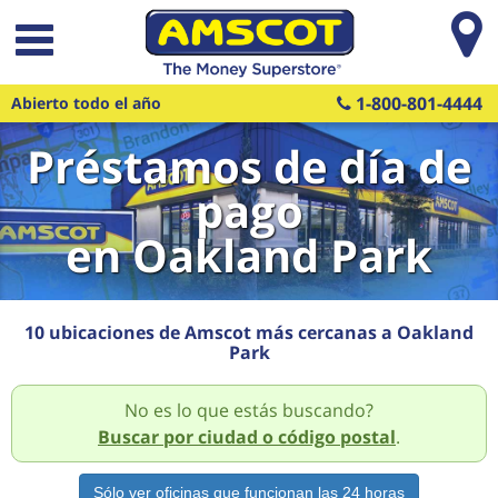
Saltar al contenido principal
1-800-801-4444
Abierto todo el año
Préstamos de día de
pago
en Oakland Park
10 ubicaciones de Amscot más cercanas a Oakland
Park
No es lo que estás buscando?
Buscar por ciudad o código postal
.