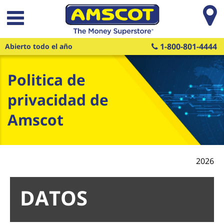
Saltar al contenido principal
1-800-801-4444
Abierto todo el año
Politica de
privacidad de
Amscot
2026
DATOS