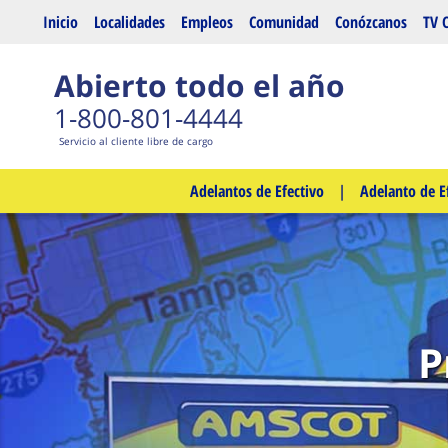
Saltar al contenido principal
Inicio
Localidades
Empleos
Comunidad
Conózcanos
TV 
Abierto todo el año
1-800-801-4444
Servicio al cliente libre de cargo
Adelantos de Efectivo
|
Adelanto de E
P