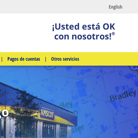
English
¡Usted está OK
con nosotros!
®
|
Pagos de cuentas
|
Otros servicios
go