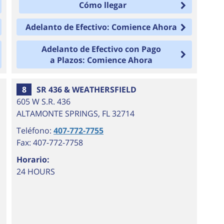
Cómo llegar
Adelanto de Efectivo: Comience Ahora
Adelanto de Efectivo con Pago
a Plazos: Comience Ahora
8
SR 436 & WEATHERSFIELD
605 W S.R. 436
ALTAMONTE SPRINGS
,
FL
32714
Teléfono:
407-772-7755
Fax: 407-772-7758
Horario:
24 HOURS