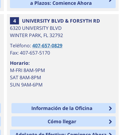
a Plazos: Comience Ahora
4
UNIVERSITY BLVD & FORSYTH RD
6320 UNIVERSITY BLVD
WINTER PARK
,
FL
32792
Teléfono:
407-657-0829
Fax: 407-657-5170
Horario:
M-FRI 8AM-9PM
SAT 8AM-8PM
SUN 9AM-6PM
Información de la Oficina
Cómo llegar
Adelanto de Efectivo: Comience Ahora