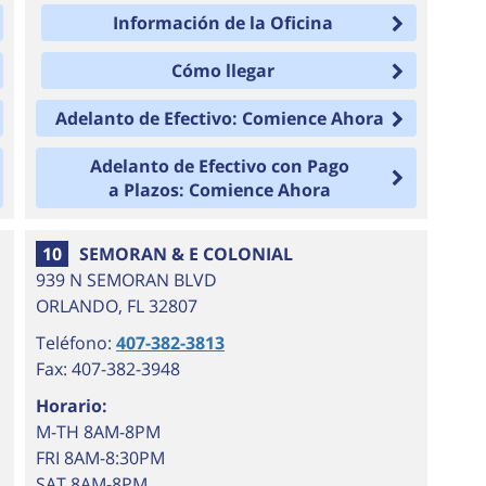
Información de la Oficina
Cómo llegar
Adelanto de Efectivo: Comience Ahora
Adelanto de Efectivo con Pago
a Plazos: Comience Ahora
10
SEMORAN & E COLONIAL
939 N SEMORAN BLVD
ORLANDO
,
FL
32807
Teléfono:
407-382-3813
Fax: 407-382-3948
Horario:
M-TH 8AM-8PM
FRI 8AM-8:30PM
SAT 8AM-8PM