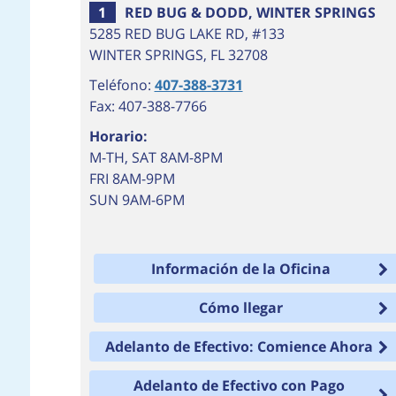
34
33
1
RED BUG & DODD, WINTER SPRINGS
5285 RED BUG LAKE RD, #133
35
WINTER SPRINGS
,
FL
32708
Teléfono:
407-388-3731
Fax: 407-388-7766
Horario:
M-TH, SAT 8AM-8PM
FRI 8AM-9PM
SUN 9AM-6PM
Información de la Oficina
Cómo llegar
Adelanto de Efectivo: Comience Ahora
Adelanto de Efectivo con Pago