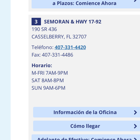
a Plazos: Comience Ahora
3
SEMORAN & HWY 17-92
190 SR 436
CASSELBERRY
,
FL
32707
Teléfono:
407-331-4420
Fax: 407-331-4486
Horario:
M-FRI 7AM-9PM
SAT 8AM-8PM
SUN 9AM-6PM
Información de la Oficina
Cómo llegar
Adelanto de Efectivo: Comience Ahora