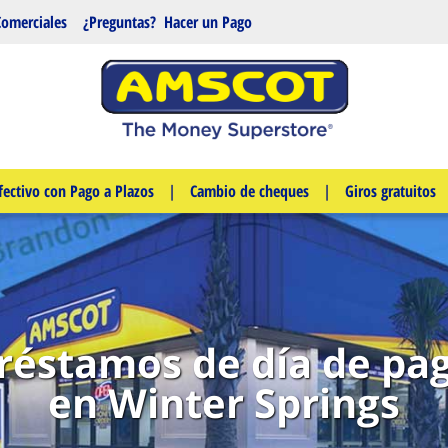
Comerciales
¿Preguntas?
Hacer un Pago
fectivo con Pago a Plazos
|
Cambio de cheques
|
Giros gratuitos
réstamos de día de pa
en Winter Springs