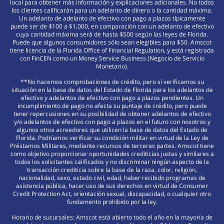
local para obtener más información y explicaciones adicionales. No todos
los clientes calificarán para un adelanto de dinero o la cantidad máxima.
Un adelanto de adelanto de efectivo con pago a plazos típicamente
puede ser de $100 a $1,000, en comparación con un adelanto de efectivo
cuya cantidad máxima será de hasta $500 según las leyes de Florida.
Puede que algunos consumidores sólo sean elegibles para $50. Amscot
tiene licencia de la Florida Office of Financial Regulation, y está registrada
con FinCEN como un Money Service Business (Negocio de Servicio
Monetario).
**No hacemos comprobaciones de crédito, pero sí verificamos su
situación en la base de datos del Estado de Florida para los adelantos de
efectivo y adelantos de efectivo con pago a plazos pendientes. Un
incumplimiento de pago no afecta su puntaje de crédito, pero puede
tener repercusiones en su posibilidad de obtener adelantos de efectivo
y/o adelantos de efectivo con pago a plazos en el futuro con nosotros y
algunos otros acreedores que utilicen la base de datos del Estado de
Florida. Podríamos verificar su condición militar en virtud de la Ley de
Préstamos Militares, mediante recursos de terceras partes. Amscot tiene
como objetivo proporcionar oportunidades crediticias justas y similares a
todos los solicitantes calificados y no discriminar ningún aspecto de la
transacción crediticia sobre la base de la raza, color, religión,
nacionalidad, sexo, estado civil, edad, haber recibido programas de
asistencia pública, hacer uso de sus derechos en virtud de Consumer
Credit Protection Act, orientación sexual, discapacidad, o cualquier otro
fundamento prohibido por la ley.
Horario de sucursales: Amscot está abierto todo el año en la mayoría de