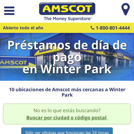
Saltar al contenido principal
1-800-801-4444
Abierto todo el año
Préstamos de día de
pago
en Winter Park
10 ubicaciones de Amscot más cercanas a Winter
Park
No es lo que estás buscando?
Buscar por ciudad o código postal
.