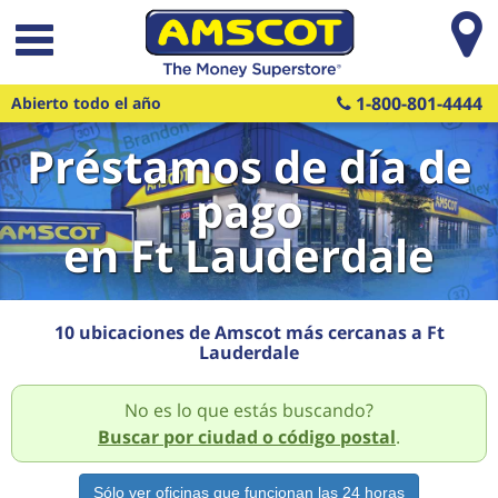
Saltar al contenido principal
1-800-801-4444
Abierto todo el año
Préstamos de día de
pago
en Ft Lauderdale
10 ubicaciones de Amscot más cercanas a Ft
Lauderdale
No es lo que estás buscando?
Buscar por ciudad o código postal
.