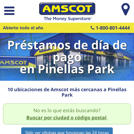
Saltar al contenido principal
1-800-801-4444
Abierto todo el año
Préstamos de día de
pago
en Pinellas Park
10 ubicaciones de Amscot más cercanas a Pinellas
Park
No es lo que estás buscando?
Buscar por ciudad o código postal
.