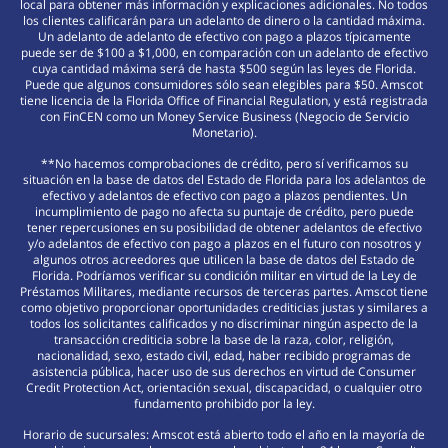
local para obtener más información y explicaciones adicionales. No todos
los clientes calificarán para un adelanto de dinero o la cantidad máxima.
Un adelanto de adelanto de efectivo con pago a plazos típicamente
puede ser de $100 a $1,000, en comparación con un adelanto de efectivo
cuya cantidad máxima será de hasta $500 según las leyes de Florida.
Puede que algunos consumidores sólo sean elegibles para $50. Amscot
tiene licencia de la Florida Office of Financial Regulation, y está registrada
con FinCEN como un Money Service Business (Negocio de Servicio
Monetario).
**No hacemos comprobaciones de crédito, pero sí verificamos su
situación en la base de datos del Estado de Florida para los adelantos de
efectivo y adelantos de efectivo con pago a plazos pendientes. Un
incumplimiento de pago no afecta su puntaje de crédito, pero puede
tener repercusiones en su posibilidad de obtener adelantos de efectivo
y/o adelantos de efectivo con pago a plazos en el futuro con nosotros y
algunos otros acreedores que utilicen la base de datos del Estado de
Florida. Podríamos verificar su condición militar en virtud de la Ley de
Préstamos Militares, mediante recursos de terceras partes. Amscot tiene
como objetivo proporcionar oportunidades crediticias justas y similares a
todos los solicitantes calificados y no discriminar ningún aspecto de la
transacción crediticia sobre la base de la raza, color, religión,
nacionalidad, sexo, estado civil, edad, haber recibido programas de
asistencia pública, hacer uso de sus derechos en virtud de Consumer
Credit Protection Act, orientación sexual, discapacidad, o cualquier otro
fundamento prohibido por la ley.
Horario de sucursales: Amscot está abierto todo el año en la mayoría de