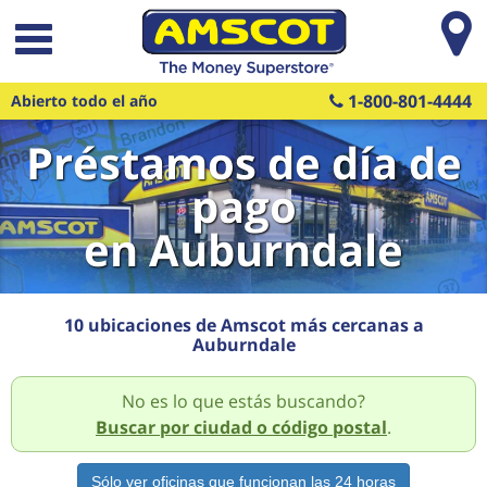
Saltar al contenido principal
1-800-801-4444
Abierto todo el año
Préstamos de día de
pago
en Auburndale
10 ubicaciones de Amscot más cercanas a
Auburndale
No es lo que estás buscando?
Buscar por ciudad o código postal
.