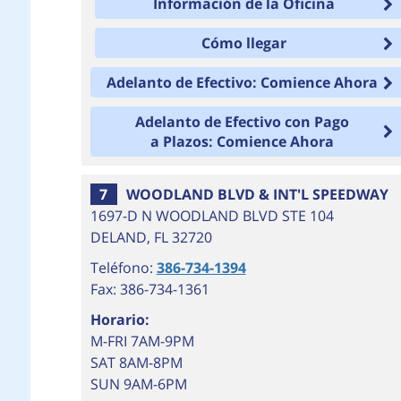
Información de la Oficina
Cómo llegar
Adelanto de Efectivo: Comience Ahora
Adelanto de Efectivo con Pago
a Plazos: Comience Ahora
7
WOODLAND BLVD & INT'L SPEEDWAY
1697-D N WOODLAND BLVD STE 104
DELAND
,
FL
32720
Teléfono:
386-734-1394
Fax: 386-734-1361
Horario:
M-FRI 7AM-9PM
SAT 8AM-8PM
SUN 9AM-6PM