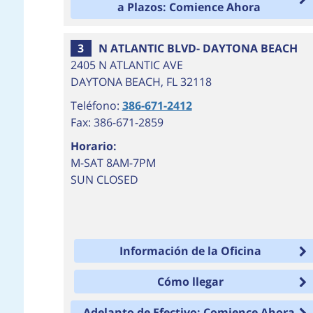
a Plazos: Comience Ahora
3
N ATLANTIC BLVD- DAYTONA BEACH
2405 N ATLANTIC AVE
DAYTONA BEACH
,
FL
32118
Teléfono:
386-671-2412
Fax: 386-671-2859
Horario:
M-SAT 8AM-7PM
SUN CLOSED
Información de la Oficina
Cómo llegar
Adelanto de Efectivo: Comience Ahora