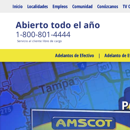
Saltar al contenido principal
Inicio
Localidades
Empleos
Comunidad
Conózcanos
TV 
Abierto todo el año
1-800-801-4444
Servicio al cliente libre de cargo
Adelantos de Efectivo
|
Adelanto de E
P