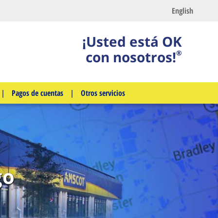
English
¡Usted está OK
con nosotros!
®
|
Pagos de cuentas
|
Otros servicios
go