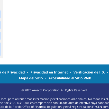
ca de Privacidad
•
Privacidad en Internet
•
Verificación de I.D.
Mapa del Sitio
•
Accesibilidad al Sitio Web
©
2026
Amscot Corporation. All Rights Reserved.
na local para obtener más información y explicaciones adicionales. No todos los c
 ser de $100 a $1,000, en comparación con un adelanto de efectivo cuya cantida
ia de la Florida Office of Financial Regulation, y está registrada con FinCEN c