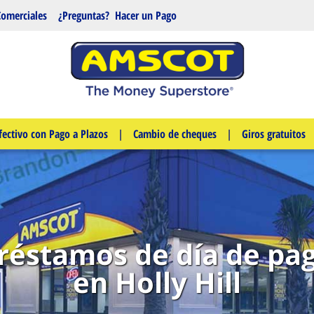
Comerciales
¿Preguntas?
Hacer un Pago
fectivo con Pago a Plazos
|
Cambio de cheques
|
Giros gratuitos
réstamos de día de pa
en Holly Hill