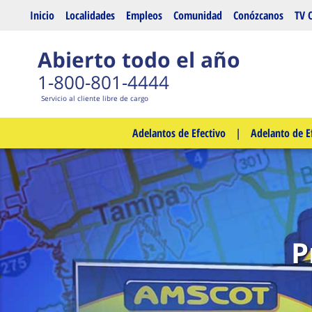
Saltar al contenido principal
Inicio
Localidades
Empleos
Comunidad
Conózcanos
TV 
Abierto todo el año
1-800-801-4444
Servicio al cliente libre de cargo
Adelantos de Efectivo
|
Adelanto de E
P