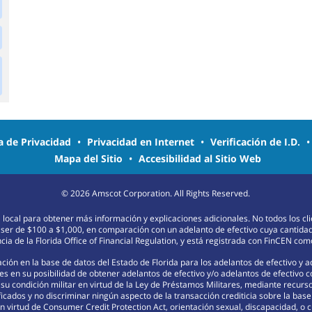
ca de Privacidad
•
Privacidad en Internet
•
Verificación de I.D.
Mapa del Sitio
•
Accesibilidad al Sitio Web
©
2026
Amscot Corporation. All Rights Reserved.
na local para obtener más información y explicaciones adicionales. No todos los c
 ser de $100 a $1,000, en comparación con un adelanto de efectivo cuya cantida
ia de la Florida Office of Financial Regulation, y está registrada con FinCEN c
ión en la base de datos del Estado de Florida para los adelantos de efectivo y 
s en su posibilidad de obtener adelantos de efectivo y/o adelantos de efectivo 
r su condición militar en virtud de la Ley de Préstamos Militares, mediante recu
ficados y no discriminar ningún aspecto de la transacción crediticia sobre la base d
 virtud de Consumer Credit Protection Act, orientación sexual, discapacidad, o c