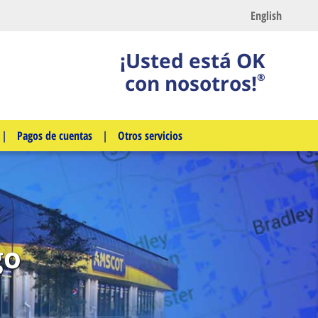
English
¡Usted está OK
con nosotros!
®
|
Pagos de cuentas
|
Otros servicios
go