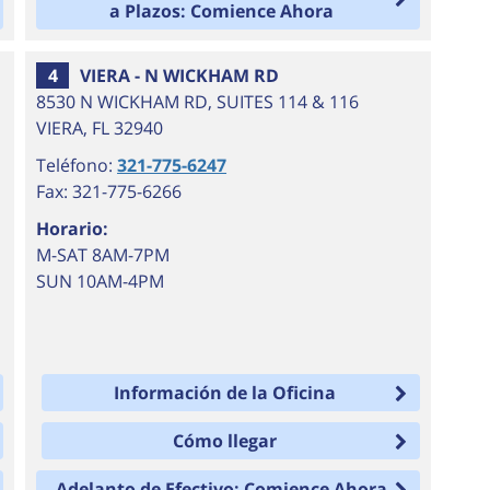
a Plazos: Comience Ahora
4
VIERA - N WICKHAM RD
8530 N WICKHAM RD, SUITES 114 & 116
VIERA
,
FL
32940
Teléfono:
321-775-6247
Fax: 321-775-6266
Horario:
M-SAT 8AM-7PM
SUN 10AM-4PM
Información de la Oficina
Cómo llegar
Adelanto de Efectivo: Comience Ahora