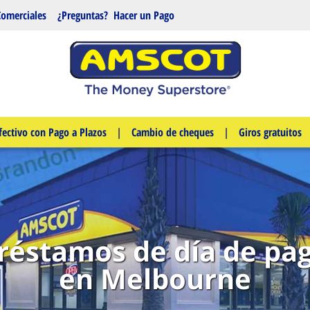
Comerciales
¿Preguntas?
Hacer un Pago
fectivo con Pago a Plazos
|
Cambio de cheques
|
Giros gratuitos
réstamos de día de pa
en Melbourne