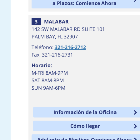
a Plazos: Comience Ahora
3
MALABAR
142 SW MALABAR RD SUITE 101
PALM BAY
,
FL
32907
Teléfono:
321-216-2712
Fax: 321-216-2731
Horario:
M-FRI 8AM-9PM
SAT 8AM-8PM
SUN 9AM-6PM
Información de la Oficina
Cómo llegar
Adelanto de Efectivo: Comience Ahora