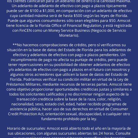
los clientes calificarán para un adelanto de dinero o la cantidad máxima.
Un adelanto de adelanto de efectivo con pago a plazos típicamente
puede ser de $100 a $1,000, en comparación con un adelanto de efectivo
cuya cantidad máxima será de hasta $500 según las leyes de Florida.
Puede que algunos consumidores sólo sean elegibles para $50. Amscot
tiene licencia de la Florida Office of Financial Regulation, y está registrada
con FinCEN como un Money Service Business (Negocio de Servicio
Monetario).
**No hacemos comprobaciones de crédito, pero sí verificamos su
situación en la base de datos del Estado de Florida para los adelantos de
efectivo y adelantos de efectivo con pago a plazos pendientes. Un
incumplimiento de pago no afecta su puntaje de crédito, pero puede
tener repercusiones en su posibilidad de obtener adelantos de efectivo
y/o adelantos de efectivo con pago a plazos en el futuro con nosotros y
algunos otros acreedores que utilicen la base de datos del Estado de
Florida. Podríamos verificar su condición militar en virtud de la Ley de
Préstamos Militares, mediante recursos de terceras partes. Amscot tiene
como objetivo proporcionar oportunidades crediticias justas y similares a
todos los solicitantes calificados y no discriminar ningún aspecto de la
transacción crediticia sobre la base de la raza, color, religión,
nacionalidad, sexo, estado civil, edad, haber recibido programas de
asistencia pública, hacer uso de sus derechos en virtud de Consumer
Credit Protection Act, orientación sexual, discapacidad, o cualquier otro
fundamento prohibido por la ley.
Horario de sucursales: Amscot está abierto todo el año en la mayoría de
sus ubicaciones, con algunas sucursales abiertas las 24 horas. Consulte