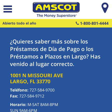
Saltar al contenido principal
1-800-801-4444
Abierto todo el año
¿Quieres saber más sobre los
Préstamos de Día de Pago o los
Préstamos a Plazos en Largo? Has
venido al lugar correcto.
1001 N MISSOURI AVE
LARGO
,
FL
33770
Teléfono:
727-584-9700
Fax:
727-584-9712
Horario:
M-SAT 8AM-8PM
SUN 9AM-6PM