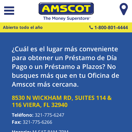
Saltar al contenido principal
1-800-801-4444
Abierto todo el año
¿Cuál es el lugar más conveniente
para obtener un Préstamo de Día
Pago o un Préstamo a Plazos? No
busques más que en tu Oficina de
Amscot más cercana.
8530 N WICKHAM RD, SUITES 114 &
116
VIERA
,
FL
32940
Teléfono:
321-775-6247
Fax:
321-775-6266