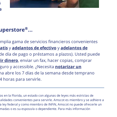
á
e
®
uperstore
...
mplia gama de servicios financieros convenientes
atis
y
adelantos de efectivo
y
adelantos de
de día de pago o préstamos a plazos). Usted puede
ir dinero
, enviar un fax, hacer copias, comprar
guro y accessible. ¿Necesita
notarizar un
na abre los 7 días de la semana desde temprano
4 horas para servirle.
s en la Florida, un estado con algunas de leyes más estrictas de
calidades convenientes para servirle. Amscot es miembro y se adhiere a
e la ley federal y como miembro de INFiN, Amscot no puede ofrecerle un
armadas o es su esposo/a o dependiente. Para más información