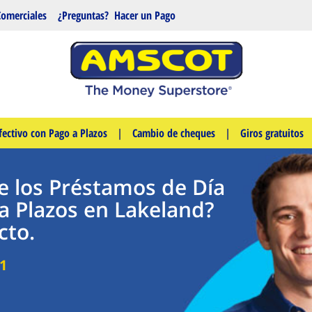
Comerciales
¿Preguntas?
Hacer un Pago
fectivo con Pago a Plazos
|
Cambio de cheques
|
Giros gratuitos
e los Préstamos de Día
a Plazos en Lakeland?
cto.
1