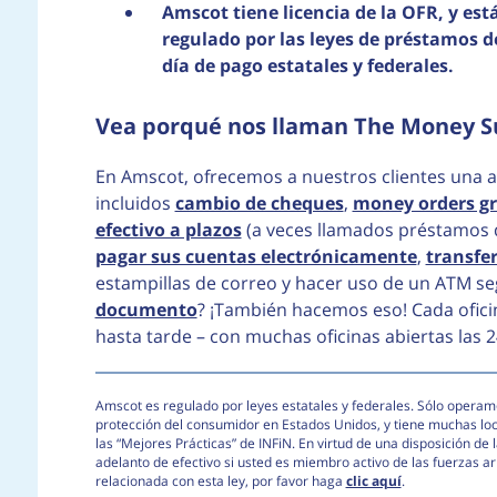
Amscot tiene licencia de la OFR, y est
regulado por las leyes de préstamos d
día de pago estatales y federales.
Vea porqué nos llaman The Money S
En Amscot, ofrecemos a nuestros clientes una a
incluidos
cambio de cheques
,
money orders gr
efectivo a plazos
(a veces llamados préstamos 
pagar sus cuentas electrónicamente
,
transfer
estampillas de correo y hacer uso de un ATM se
documento
? ¡También hacemos eso! Cada ofici
hasta tarde – con muchas oficinas abiertas las 2
Amscot es regulado por leyes estatales y federales. Sólo operamo
protección del consumidor en Estados Unidos, y tiene muchas lo
las “Mejores Prácticas” de INFiN. En virtud de una disposición d
adelanto de efectivo si usted es miembro activo de las fuerzas 
relacionada con esta ley, por favor haga
clic aquí
.