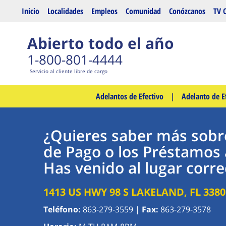
Saltar al contenido principal
Inicio
Localidades
Empleos
Comunidad
Conózcanos
TV 
Abierto todo el año
1-800-801-4444
Servicio al cliente libre de cargo
Adelantos de Efectivo
|
Adelanto de E
¿Quieres saber más sobr
de Pago o los Préstamos 
Has venido al lugar corre
1413 US HWY 98 S
LAKELAND
,
FL
3380
Teléfono:
863-279-3559
|
Fax:
863-279-3578