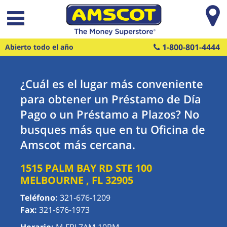
Saltar al contenido principal
1-800-801-4444
Abierto todo el año
¿Cuál es el lugar más conveniente
para obtener un Préstamo de Día
Pago o un Préstamo a Plazos? No
busques más que en tu Oficina de
Amscot más cercana.
1515 PALM BAY RD STE 100
MELBOURNE
,
FL
32905
Teléfono:
321-676-1209
Fax:
321-676-1973