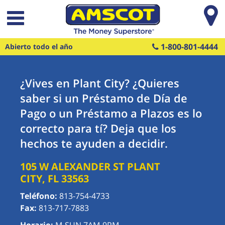
Saltar al contenido principal
1-800-801-4444
Abierto todo el año
¿Vives en Plant City? ¿Quieres
saber si un Préstamo de Día de
Pago o un Préstamo a Plazos es lo
correcto para tí? Deja que los
hechos te ayuden a decidir.
105 W ALEXANDER ST
PLANT
CITY
,
FL
33563
Teléfono:
813-754-4733
Fax:
813-717-7883