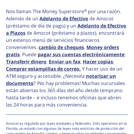
®
Nos llaman The Money Superstore
por una razón.
Además de un
Adelanto de Efectivo
de Amscot
(préstamo de día de pago) y un
Adelanto de Efectivo
a Plazos
de Amscot (préstamo a plazos), encontrará
un extenso menú de servicios financieros
convenientes.
cambio de cheques
.
Money orders
gratis
. Puede
pagar sus cuentas electrónicamente
.
Transferir dinero
.
Enviar un fax
.
Hacer copias
.
Comprar estampillas de correo.
Y hacer uso de un
ATM seguro y accessible. ¿Necesita
notarizar un
documento
? !No hay problemas! Muchas sucursales
están abiertas los 365 días del año desde temprano
hasta tarde – e incluso tenemos oficinas que abren
las 24 horas para más conveniencia.
Amscot es regulado por leyes estatales y federales. Sólo operamos en la
Florida, un estado con algunas de leyes más estrictas de protección del
consumidor en Estados Unidos, y tiene muchas localidades convenientes