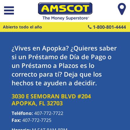
Saltar al contenido principal
1-800-801-4444
Abierto todo el año
¿Vives en Apopka? ¿Quieres saber
si un Préstamo de Día de Pago o
un Préstamo a Plazos es lo
correcto para tí? Deja que los
hechos te ayuden a decidir.
3030 E SEMORAN BLVD #204
APOPKA
,
FL
32703
Teléfono:
407-772-7722
Fax:
407-772-7725