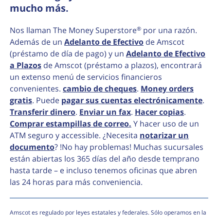
mucho más.
®
Nos llaman The Money Superstore
por una razón.
Además de un
Adelanto de Efectivo
de Amscot
(préstamo de día de pago) y un
Adelanto de Efectivo
a Plazos
de Amscot (préstamo a plazos), encontrará
un extenso menú de servicios financieros
convenientes.
cambio de cheques
.
Money orders
gratis
. Puede
pagar sus cuentas electrónicamente
.
Transferir dinero
.
Enviar un fax
.
Hacer copias
.
Comprar estampillas de correo.
Y hacer uso de un
ATM seguro y accessible. ¿Necesita
notarizar un
documento
? !No hay problemas! Muchas sucursales
están abiertas los 365 días del año desde temprano
hasta tarde – e incluso tenemos oficinas que abren
las 24 horas para más conveniencia.
Amscot es regulado por leyes estatales y federales. Sólo operamos en la