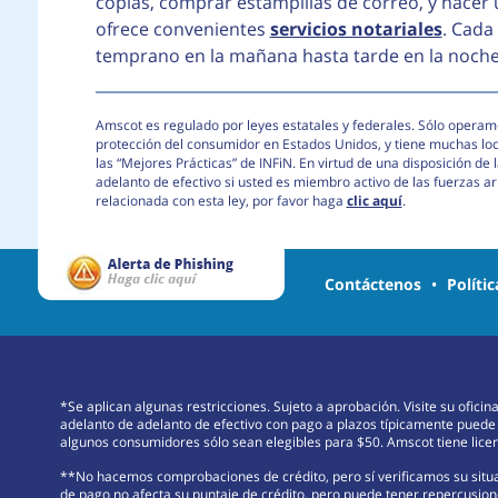
copias, comprar estampillas de correo, y hacer
ofrece convenientes
servicios notariales
. Cada
temprano en la mañana hasta tarde en la noche –
Amscot es regulado por leyes estatales y federales. Sólo operamo
protección del consumidor en Estados Unidos, y tiene muchas lo
las “Mejores Prácticas” de INFiN. En virtud de una disposición d
adelanto de efectivo si usted es miembro activo de las fuerzas 
relacionada con esta ley, por favor haga
clic aquí
.
Contáctenos
•
Políti
*Se aplican algunas restricciones. Sujeto a aprobación. Visite su ofici
adelanto de adelanto de efectivo con pago a plazos típicamente puede
algunos consumidores sólo sean elegibles para $50. Amscot tiene licenc
**No hacemos comprobaciones de crédito, pero sí verificamos su situac
de pago no afecta su puntaje de crédito, pero puede tener repercusione