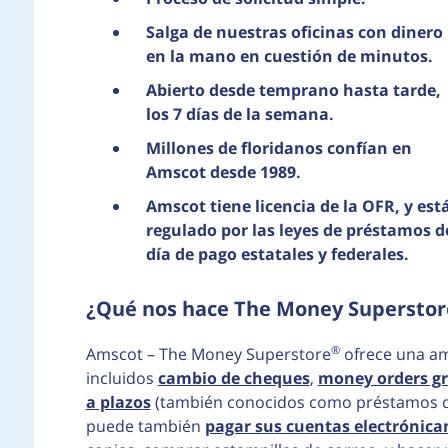
Salga de nuestras oficinas con dinero
en la mano en cuestión de minutos.
Abierto desde temprano hasta tarde,
los 7 días de la semana.
Millones de floridanos confían en
Amscot desde 1989.
Amscot tiene licencia de la OFR, y est
regulado por las leyes de préstamos d
día de pago estatales y federales.
¿Qué nos hace The Money Superstor
®
Amscot – The Money Superstore
ofrece una amp
incluidos
cambio de cheques
,
money orders gr
a plazos
(también conocidos como préstamos de
puede también
pagar sus cuentas electrónic