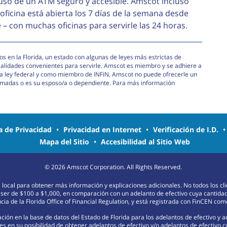
 uso de un ATM seguro y accesible. Amscot incluso
 oficina está abierta los 7 días de la semana desde
 con muchas oficinas para servirle las 24 horas.
s en la Florida, un estado con algunas de leyes más estrictas de
calidades convenientes para servirle. Amscot es miembro y se adhiere a
e la ley federal y como miembro de INFiN, Amscot no puede ofrecerle un
armadas o es su esposo/a o dependiente. Para más información
ca de Privacidad
•
Privacidad en Internet
•
Verificación de I.D.
Mapa del Sitio
•
Accesibilidad al Sitio Web
©
2026
Amscot Corporation. All Rights Reserved.
na local para obtener más información y explicaciones adicionales. No todos los c
 ser de $100 a $1,000, en comparación con un adelanto de efectivo cuya cantida
ia de la Florida Office of Financial Regulation, y está registrada con FinCEN c
ión en la base de datos del Estado de Florida para los adelantos de efectivo y 
s en su posibilidad de obtener adelantos de efectivo y/o adelantos de efectivo 