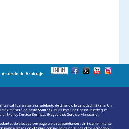
•
Acuerdo de Arbitraje
lientes calificarán para un adelanto de dinero o la cantidad máxima. Un
d máxima será de hasta $500 según las leyes de Florida. Puede que
omo un Money Service Business (Negocio de Servicio Monetario).
adelantos de efectivo con pago a plazos pendientes. Un incumplimiento
con pago a plazos en el futuro con nosotros y algunos otros acreedores