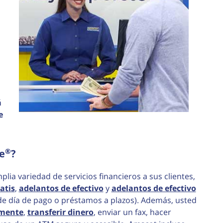
á
e
®
e
?
lia variedad de servicios financieros a sus clientes,
atis
,
adelantos de efectivo
y
adelantos de efectivo
 día de pago o préstamos a plazos). Además, usted
amente
,
transferir dinero
, enviar un fax, hacer