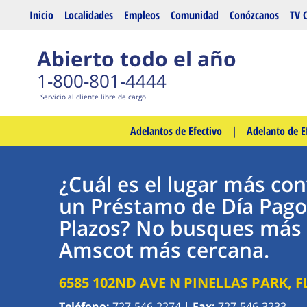
Saltar al contenido principal
Inicio
Localidades
Empleos
Comunidad
Conózcanos
TV 
Abierto todo el año
1-800-801-4444
Servicio al cliente libre de cargo
Adelantos de Efectivo
|
Adelanto de E
¿Cuál es el lugar más co
un Préstamo de Día Pago
Plazos? No busques más 
Amscot más cercana.
6585 102ND AVE N
PINELLAS PARK
,
F
Teléfono:
727-546-2274
|
Fax:
727-546-3233