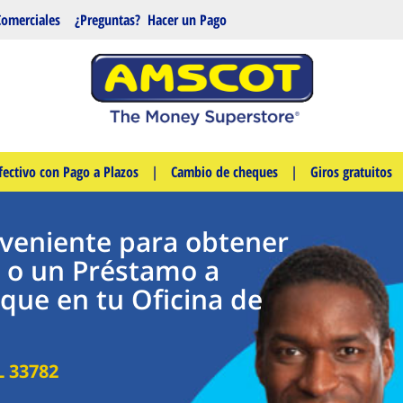
Comerciales
¿Preguntas?
Hacer un Pago
fectivo con Pago a Plazos
|
Cambio de cheques
|
Giros gratuitos
nveniente para obtener
 o un Préstamo a
que en tu Oficina de
L
33782