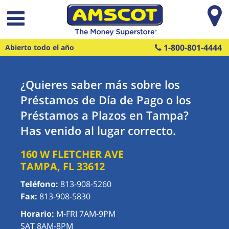
Saltar al contenido principal
1-800-801-4444
Abierto todo el año
¿Quieres saber más sobre los
Préstamos de Día de Pago o los
Préstamos a Plazos en Tampa?
Has venido al lugar correcto.
160 W FLETCHER AVE
TAMPA
,
FL
33612
Teléfono:
813-908-5260
Fax:
813-908-5830
Horario:
M-FRI 7AM-9PM
SAT 8AM-8PM