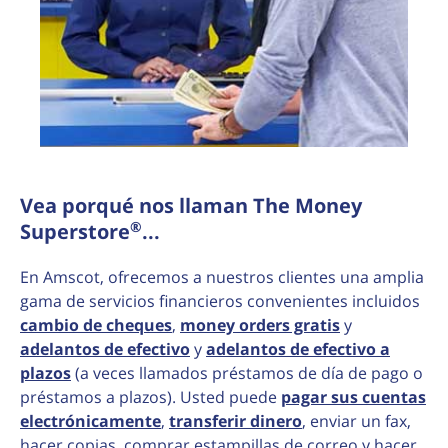
Vea porqué nos llaman The Money
®
Superstore
...
En Amscot, ofrecemos a nuestros clientes una amplia
gama de servicios financieros convenientes incluidos
cambio de cheques
,
money orders gratis
y
adelantos de efectivo
y
adelantos de efectivo a
plazos
(a veces llamados préstamos de día de pago o
préstamos a plazos). Usted puede
pagar sus cuentas
electrónicamente
,
transferir dinero
, enviar un fax,
hacer copias, comprar estampillas de correo y hacer