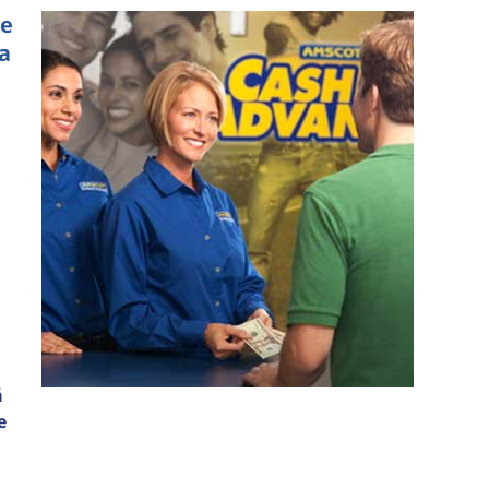
de
 a
á
e