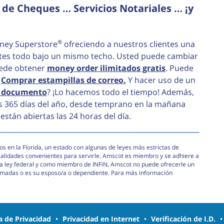
de Cheques … Servicios Notariales … ¡y
®
ney Superstore
ofreciendo a nuestros clientes una
ntes todo bajo un mismo techo. Usted puede cambiar
uede obtener
money order ilimitados gratis
. Puede
.
Comprar estampillas de correo.
Y hacer uso de un
n documento
? ¡Lo hacemos todo el tiempo! Además,
s 365 días del año, desde temprano en la mañana
están abiertas las 24 horas del día.
s en la Florida, un estado con algunas de leyes más estrictas de
calidades convenientes para servirle. Amscot es miembro y se adhiere a
e la ley federal y como miembro de INFiN, Amscot no puede ofrecerle un
armadas o es su esposo/a o dependiente. Para más información
ca de Privacidad
•
Privacidad en Internet
•
Verificación de I.D.