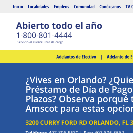
Saltar al contenido principal
Inicio
Localidades
Empleos
Comunidad
Conózcanos
TV 
Abierto todo el año
1-800-801-4444
Servicio al cliente libre de cargo
Adelantos de Efectivo
|
Adelanto de E
¿Vives en Orlando? ¿Qui
Préstamo de Día de Pago
Plazos? Observa porqué 
Amscot para estas opcion
3200 CURRY FORD RD
ORLANDO
,
FL
Teléfono:
407-896-5630
|
Fax:
407-896-5562