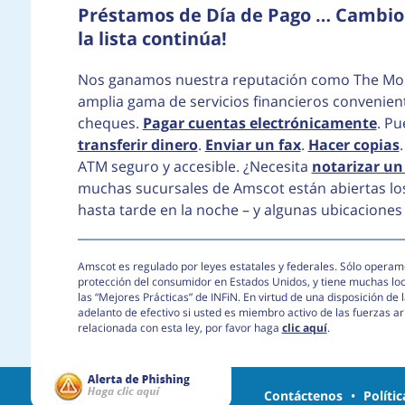
Préstamos de Día de Pago … Cambio 
la lista continúa!
Nos ganamos nuestra reputación como The Mo
amplia gama de servicios financieros convenie
cheques.
Pagar cuentas electrónicamente
. P
transferir dinero
.
Enviar un fax
.
Hacer copias
ATM seguro y accesible. ¿Necesita
notarizar u
muchas sucursales de Amscot están abiertas lo
hasta tarde en la noche – y algunas ubicaciones 
Amscot es regulado por leyes estatales y federales. Sólo operamo
protección del consumidor en Estados Unidos, y tiene muchas lo
las “Mejores Prácticas” de INFiN. En virtud de una disposición d
adelanto de efectivo si usted es miembro activo de las fuerzas 
relacionada con esta ley, por favor haga
clic aquí
.
Contáctenos
•
Políti