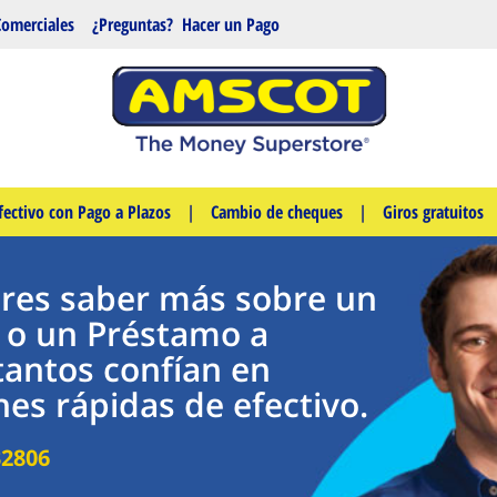
Comerciales
¿Preguntas?
Hacer un Pago
fectivo con Pago a Plazos
|
Cambio de cheques
|
Giros gratuitos
eres saber más sobre un
 o un Préstamo a
tantos confían en
es rápidas de efectivo.
32806