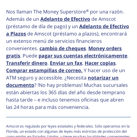
®
Nos llaman The Money Superstore
por una razón.
Además de un
Adelanto de Efectivo
de Amscot
(préstamo de día de pago) y un
Adelanto de Efectivo
a Plazos
de Amscot (préstamo a plazos), encontrará
un extenso menú de servicios financieros
convenientes.
cambio de cheques
.
Money orders
gratis
. Puede
pagar sus cuentas electrónicamente
.
Transferir dinero
.
Enviar un fax
.
Hacer copias
.
Comprar estampillas de correo.
Y hacer uso de un
ATM seguro y accessible. ¿Necesita
notarizar un
documento
? !No hay problemas! Muchas sucursales
están abiertas los 365 días del año desde temprano
hasta tarde – e incluso tenemos oficinas que abren
las 24 horas para más conveniencia.
Amscot es regulado por leyes estatales y federales. Sólo operamos en la
Florida, un estado con algunas de leyes más estrictas de protección del
consumidor en Estados Unidos, y tiene muchas localidades convenientes