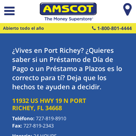
Saltar al contenido principal
1-800-801-4444
Abierto todo el año
¿Vives en Port Richey? ¿Quieres
saber si un Préstamo de Día de
Pago o un Préstamo a Plazos es lo
correcto para tí? Deja que los
hechos te ayuden a decidir.
11932 US HWY 19 N
PORT
RICHEY
,
FL
34668
Teléfono:
727-819-8910
Fax:
727-819-2343