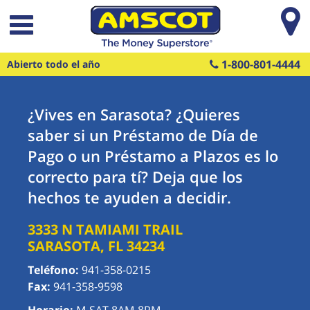
Saltar al contenido principal
1-800-801-4444
Abierto todo el año
¿Vives en Sarasota? ¿Quieres
saber si un Préstamo de Día de
Pago o un Préstamo a Plazos es lo
correcto para tí? Deja que los
hechos te ayuden a decidir.
3333 N TAMIAMI TRAIL
SARASOTA
,
FL
34234
Teléfono:
941-358-0215
Fax:
941-358-9598