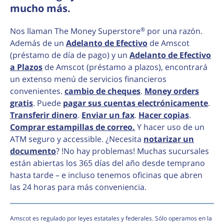
mucho más.
®
Nos llaman The Money Superstore
por una razón.
Además de un
Adelanto de Efectivo
de Amscot
(préstamo de día de pago) y un
Adelanto de Efectivo
a Plazos
de Amscot (préstamo a plazos), encontrará
un extenso menú de servicios financieros
convenientes.
cambio de cheques
.
Money orders
gratis
. Puede
pagar sus cuentas electrónicamente
.
Transferir dinero
.
Enviar un fax
.
Hacer copias
.
Comprar estampillas de correo.
Y hacer uso de un
ATM seguro y accessible. ¿Necesita
notarizar un
documento
? !No hay problemas! Muchas sucursales
están abiertas los 365 días del año desde temprano
hasta tarde – e incluso tenemos oficinas que abren
las 24 horas para más conveniencia.
Amscot es regulado por leyes estatales y federales. Sólo operamos en la