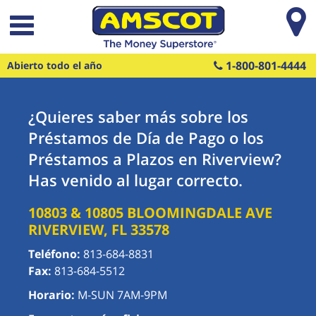
Saltar al contenido principal
1-800-801-4444
Abierto todo el año
¿Quieres saber más sobre los
Préstamos de Día de Pago o los
Préstamos a Plazos en Riverview?
Has venido al lugar correcto.
10803 & 10805 BLOOMINGDALE AVE
RIVERVIEW
,
FL
33578
Teléfono:
813-684-8831
Fax:
813-684-5512
Horario:
M-SUN 7AM-9PM