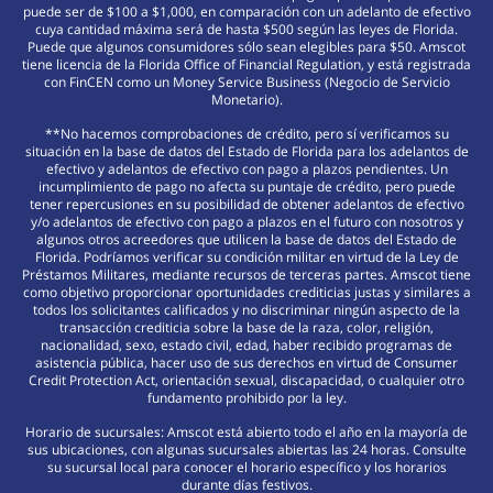
puede ser de $100 a $1,000, en comparación con un adelanto de efectivo
cuya cantidad máxima será de hasta $500 según las leyes de Florida.
Puede que algunos consumidores sólo sean elegibles para $50. Amscot
tiene licencia de la Florida Office of Financial Regulation, y está registrada
con FinCEN como un Money Service Business (Negocio de Servicio
Monetario).
**No hacemos comprobaciones de crédito, pero sí verificamos su
situación en la base de datos del Estado de Florida para los adelantos de
efectivo y adelantos de efectivo con pago a plazos pendientes. Un
incumplimiento de pago no afecta su puntaje de crédito, pero puede
tener repercusiones en su posibilidad de obtener adelantos de efectivo
y/o adelantos de efectivo con pago a plazos en el futuro con nosotros y
algunos otros acreedores que utilicen la base de datos del Estado de
Florida. Podríamos verificar su condición militar en virtud de la Ley de
Préstamos Militares, mediante recursos de terceras partes. Amscot tiene
como objetivo proporcionar oportunidades crediticias justas y similares a
todos los solicitantes calificados y no discriminar ningún aspecto de la
transacción crediticia sobre la base de la raza, color, religión,
nacionalidad, sexo, estado civil, edad, haber recibido programas de
asistencia pública, hacer uso de sus derechos en virtud de Consumer
Credit Protection Act, orientación sexual, discapacidad, o cualquier otro
fundamento prohibido por la ley.
Horario de sucursales: Amscot está abierto todo el año en la mayoría de
sus ubicaciones, con algunas sucursales abiertas las 24 horas. Consulte
su sucursal local para conocer el horario específico y los horarios
durante días festivos.