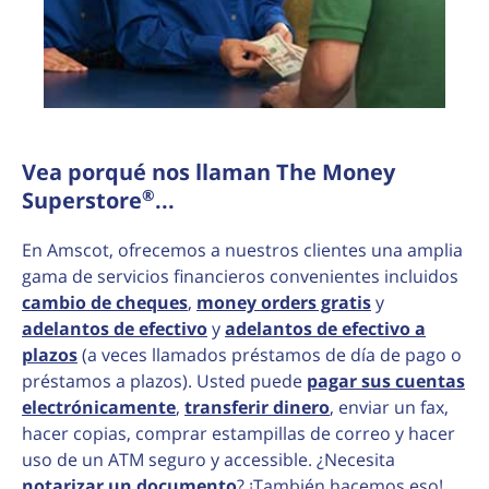
Vea porqué nos llaman The Money
®
Superstore
...
En Amscot, ofrecemos a nuestros clientes una amplia
gama de servicios financieros convenientes incluidos
cambio de cheques
,
money orders gratis
y
adelantos de efectivo
y
adelantos de efectivo a
plazos
(a veces llamados préstamos de día de pago o
préstamos a plazos). Usted puede
pagar sus cuentas
electrónicamente
,
transferir dinero
, enviar un fax,
hacer copias, comprar estampillas de correo y hacer
uso de un ATM seguro y accessible. ¿Necesita
notarizar un documento
? ¡También hacemos eso!