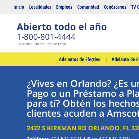
Saltar al contenido principal
Inicio
Localidades
Empleos
Comunidad
Conózcanos
TV 
Abierto todo el año
1-800-801-4444
Servicio al cliente libre de cargo
Adelantos de Efectivo
|
Adelanto de E
¿Vives en Orlando? ¿Es u
Pago o un Préstamo a Pla
para tí? Obtén los hecho
clientes acuden a Amscot
2422 S KIRKMAN RD
ORLANDO
,
FL
32
Teléfono:
407-521-9021
|
Fax:
407-521-9280