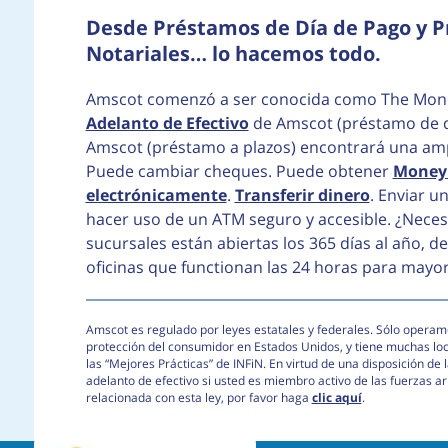
Desde Préstamos de Día de Pago y Pr
Notariales… lo hacemos todo.
Amscot comenzó a ser conocida como The Mon
Adelanto de Efectivo
de Amscot (préstamo de d
Amscot (préstamo a plazos) encontrará una ampl
Puede cambiar cheques. Puede obtener
Money 
electrónicamente
.
Transferir dinero
. Enviar u
hacer uso de un ATM seguro y accesible. ¿Nece
sucursales están abiertas los 365 días al año, 
oficinas que functionan las 24 horas para mayo
Amscot es regulado por leyes estatales y federales. Sólo operamo
protección del consumidor en Estados Unidos, y tiene muchas lo
las “Mejores Prácticas” de INFiN. En virtud de una disposición d
adelanto de efectivo si usted es miembro activo de las fuerzas 
relacionada con esta ley, por favor haga
clic aquí
.