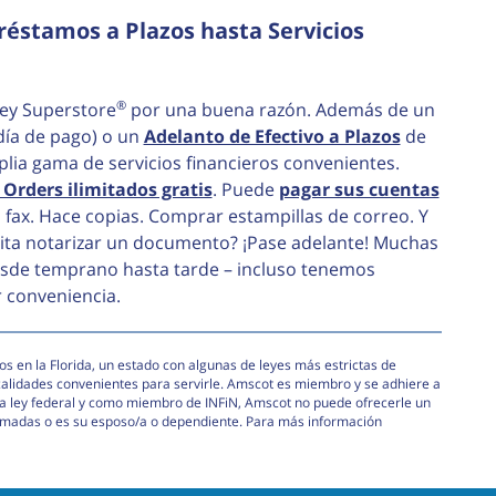
éstamos a Plazos hasta Servicios
®
ey Superstore
por una buena razón. Además de un
ía de pago) o un
Adelanto de Efectivo a Plazos
de
ia gama de servicios financieros convenientes.
Orders ilimitados gratis
. Puede
pagar sus cuentas
n fax. Hace copias. Comprar estampillas de correo. Y
sita notarizar un documento? ¡Pase adelante! Muchas
desde temprano hasta tarde – incluso tenemos
r conveniencia.
s en la Florida, un estado con algunas de leyes más estrictas de
calidades convenientes para servirle. Amscot es miembro y se adhiere a
e la ley federal y como miembro de INFiN, Amscot no puede ofrecerle un
armadas o es su esposo/a o dependiente. Para más información