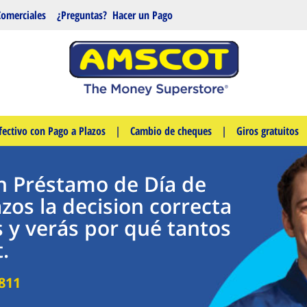
Comerciales
¿Preguntas?
Hacer un Pago
fectivo con Pago a Plazos
|
Cambio de cheques
|
Giros gratuitos
n Préstamo de Día de
zos la decision correcta
s y verás por qué tantos
.
811