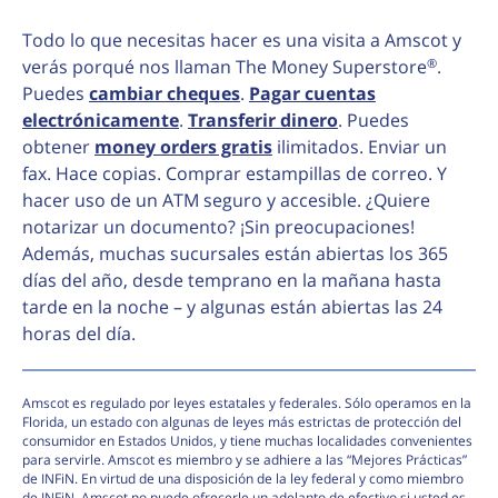
Todo lo que necesitas hacer es una visita a Amscot y
®
verás porqué nos llaman The Money Superstore
.
Puedes
cambiar cheques
.
Pagar cuentas
electrónicamente
.
Transferir dinero
. Puedes
obtener
money orders gratis
ilimitados. Enviar un
fax. Hace copias. Comprar estampillas de correo. Y
hacer uso de un ATM seguro y accesible. ¿Quiere
notarizar un documento? ¡Sin preocupaciones!
Además, muchas sucursales están abiertas los 365
días del año, desde temprano en la mañana hasta
tarde en la noche – y algunas están abiertas las 24
horas del día.
Amscot es regulado por leyes estatales y federales. Sólo operamos en la
Florida, un estado con algunas de leyes más estrictas de protección del
consumidor en Estados Unidos, y tiene muchas localidades convenientes
para servirle. Amscot es miembro y se adhiere a las “Mejores Prácticas”
de INFiN. En virtud de una disposición de la ley federal y como miembro
de INFiN, Amscot no puede ofrecerle un adelanto de efectivo si usted es