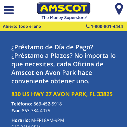
Saltar al contenido principal
1-800-801-4444
Abierto todo el año
¿Préstamo de Día de Pago?
¿Préstamo a Plazos? No importa lo
que necesites, cada Oficina de
Amscot en Avon Park hace
conveniente obtener uno.
830 US HWY 27
AVON PARK
,
FL
33825
Teléfono:
863-452-5918
Fax:
863-784-4075
Horario:
M-FRI 8AM-9PM