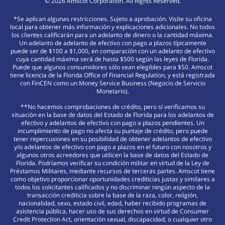
©
2026
Amscot Corporation. All Rights Reserved.
*Se aplican algunas restricciones. Sujeto a aprobación. Visite su oficina
local para obtener más información y explicaciones adicionales. No todos
los clientes calificarán para un adelanto de dinero o la cantidad máxima.
Un adelanto de adelanto de efectivo con pago a plazos típicamente
puede ser de $100 a $1,000, en comparación con un adelanto de efectivo
cuya cantidad máxima será de hasta $500 según las leyes de Florida.
Puede que algunos consumidores sólo sean elegibles para $50. Amscot
tiene licencia de la Florida Office of Financial Regulation, y está registrada
con FinCEN como un Money Service Business (Negocio de Servicio
Monetario).
**No hacemos comprobaciones de crédito, pero sí verificamos su
situación en la base de datos del Estado de Florida para los adelantos de
efectivo y adelantos de efectivo con pago a plazos pendientes. Un
incumplimiento de pago no afecta su puntaje de crédito, pero puede
tener repercusiones en su posibilidad de obtener adelantos de efectivo
y/o adelantos de efectivo con pago a plazos en el futuro con nosotros y
algunos otros acreedores que utilicen la base de datos del Estado de
Florida. Podríamos verificar su condición militar en virtud de la Ley de
Préstamos Militares, mediante recursos de terceras partes. Amscot tiene
como objetivo proporcionar oportunidades crediticias justas y similares a
todos los solicitantes calificados y no discriminar ningún aspecto de la
transacción crediticia sobre la base de la raza, color, religión,
nacionalidad, sexo, estado civil, edad, haber recibido programas de
asistencia pública, hacer uso de sus derechos en virtud de Consumer
Credit Protection Act, orientación sexual, discapacidad, o cualquier otro