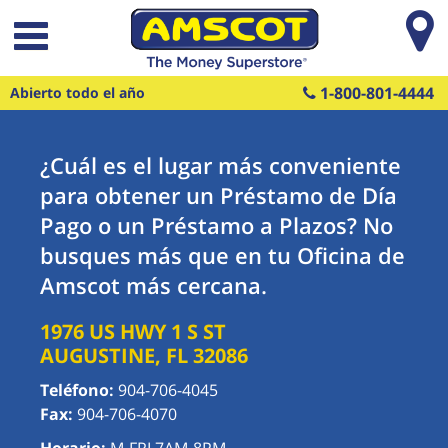
Saltar al contenido principal
1-800-801-4444
Abierto todo el año
¿Cuál es el lugar más conveniente
para obtener un Préstamo de Día
Pago o un Préstamo a Plazos? No
busques más que en tu Oficina de
Amscot más cercana.
1976 US HWY 1 S
ST
AUGUSTINE
,
FL
32086
Teléfono:
904-706-4045
Fax:
904-706-4070