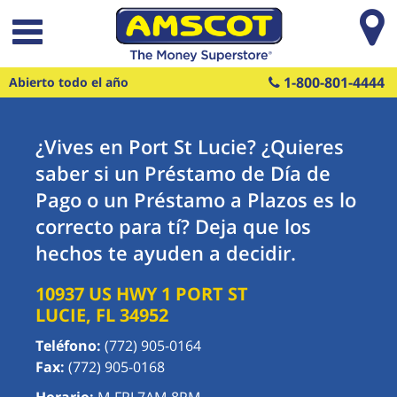
Saltar al contenido principal
1-800-801-4444
Abierto todo el año
¿Vives en Port St Lucie? ¿Quieres
saber si un Préstamo de Día de
Pago o un Préstamo a Plazos es lo
correcto para tí? Deja que los
hechos te ayuden a decidir.
10937 US HWY 1
PORT ST
LUCIE
,
FL
34952
Teléfono:
(772) 905-0164
Fax:
(772) 905-0168