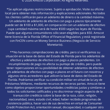
©
2026
Amscot Corporation. All Rights Reserved.
*Se aplican algunas restricciones. Sujeto a aprobación. Visite su oficina
local para obtener más información y explicaciones adicionales. No todos
los clientes calificarán para un adelanto de dinero o la cantidad máxima.
Un adelanto de adelanto de efectivo con pago a plazos típicamente
puede ser de $100 a $1,000, en comparación con un adelanto de efectivo
cuya cantidad máxima será de hasta $500 según las leyes de Florida.
Puede que algunos consumidores sólo sean elegibles para $50. Amscot
tiene licencia de la Florida Office of Financial Regulation, y está registrada
con FinCEN como un Money Service Business (Negocio de Servicio
Monetario).
**No hacemos comprobaciones de crédito, pero sí verificamos su
situación en la base de datos del Estado de Florida para los adelantos de
efectivo y adelantos de efectivo con pago a plazos pendientes. Un
incumplimiento de pago no afecta su puntaje de crédito, pero puede
tener repercusiones en su posibilidad de obtener adelantos de efectivo
y/o adelantos de efectivo con pago a plazos en el futuro con nosotros y
algunos otros acreedores que utilicen la base de datos del Estado de
Florida. Podríamos verificar su condición militar en virtud de la Ley de
Préstamos Militares, mediante recursos de terceras partes. Amscot tiene
como objetivo proporcionar oportunidades crediticias justas y similares a
todos los solicitantes calificados y no discriminar ningún aspecto de la
transacción crediticia sobre la base de la raza, color, religión,
nacionalidad, sexo, estado civil, edad, haber recibido programas de
asistencia pública, hacer uso de sus derechos en virtud de Consumer
Credit Protection Act, orientación sexual, discapacidad, o cualquier otro