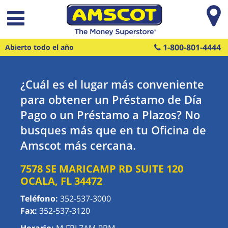
Saltar al contenido principal
1-800-801-4444
Abierto todo el año
¿Cuál es el lugar más conveniente
para obtener un Préstamo de Día
Pago o un Préstamo a Plazos? No
busques más que en tu Oficina de
Amscot más cercana.
7578 SE MARICAMP RD SUITE 120
OCALA
,
FL
34472
Teléfono:
352-537-3000
Fax:
352-537-3120