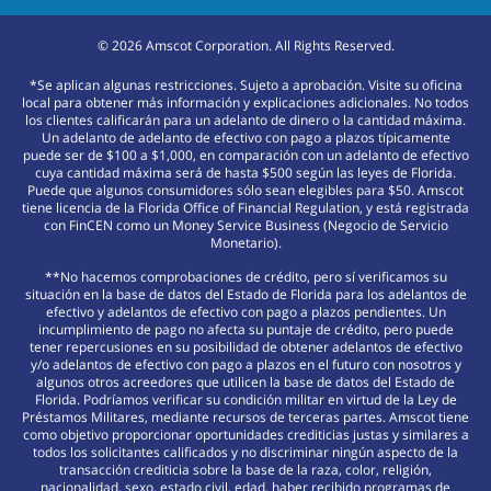
©
2026
Amscot Corporation. All Rights Reserved.
*Se aplican algunas restricciones. Sujeto a aprobación. Visite su oficina
local para obtener más información y explicaciones adicionales. No todos
los clientes calificarán para un adelanto de dinero o la cantidad máxima.
Un adelanto de adelanto de efectivo con pago a plazos típicamente
puede ser de $100 a $1,000, en comparación con un adelanto de efectivo
cuya cantidad máxima será de hasta $500 según las leyes de Florida.
Puede que algunos consumidores sólo sean elegibles para $50. Amscot
tiene licencia de la Florida Office of Financial Regulation, y está registrada
con FinCEN como un Money Service Business (Negocio de Servicio
Monetario).
**No hacemos comprobaciones de crédito, pero sí verificamos su
situación en la base de datos del Estado de Florida para los adelantos de
efectivo y adelantos de efectivo con pago a plazos pendientes. Un
incumplimiento de pago no afecta su puntaje de crédito, pero puede
tener repercusiones en su posibilidad de obtener adelantos de efectivo
y/o adelantos de efectivo con pago a plazos en el futuro con nosotros y
algunos otros acreedores que utilicen la base de datos del Estado de
Florida. Podríamos verificar su condición militar en virtud de la Ley de
Préstamos Militares, mediante recursos de terceras partes. Amscot tiene
como objetivo proporcionar oportunidades crediticias justas y similares a
todos los solicitantes calificados y no discriminar ningún aspecto de la
transacción crediticia sobre la base de la raza, color, religión,
nacionalidad, sexo, estado civil, edad, haber recibido programas de