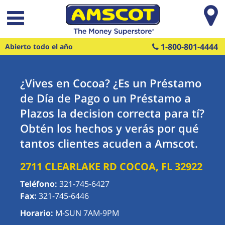
Saltar al contenido principal
1-800-801-4444
Abierto todo el año
¿Vives en Cocoa? ¿Es un Préstamo
de Día de Pago o un Préstamo a
Plazos la decision correcta para tí?
Obtén los hechos y verás por qué
tantos clientes acuden a Amscot.
2711 CLEARLAKE RD
COCOA
,
FL
32922
Teléfono:
321-745-6427
Fax:
321-745-6446
Horario:
M-SUN 7AM-9PM