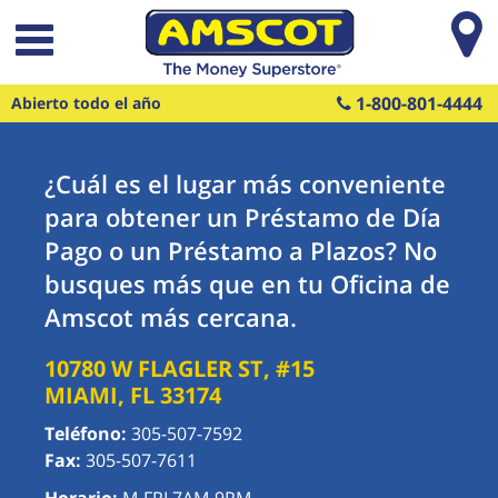
Saltar al contenido principal
1-800-801-4444
Abierto todo el año
¿Cuál es el lugar más conveniente
para obtener un Préstamo de Día
Pago o un Préstamo a Plazos? No
busques más que en tu Oficina de
Amscot más cercana.
10780 W FLAGLER ST, #15
MIAMI
,
FL
33174
Teléfono:
305-507-7592
Fax:
305-507-7611