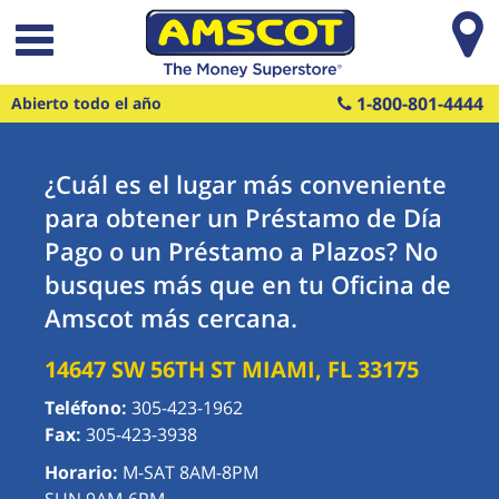
Saltar al contenido principal
1-800-801-4444
Abierto todo el año
¿Cuál es el lugar más conveniente
para obtener un Préstamo de Día
Pago o un Préstamo a Plazos? No
busques más que en tu Oficina de
Amscot más cercana.
14647 SW 56TH ST
MIAMI
,
FL
33175
Teléfono:
305-423-1962
Fax:
305-423-3938
Horario:
M-SAT 8AM-8PM