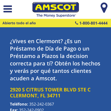
Saltar al contenido principal
1-800-801-4444
Abierto todo el año
¿Vives en Clermont? ¿Es un
Préstamo de Día de Pago o un
Préstamo a Plazos la decision
correcta para tí? Obtén los hechos
y verás por qué tantos clientes
acuden a Amscot.
2920 S CITRUS TOWER BLVD STE C
CLERMONT
,
FL
34711
Teléfono:
352-242-0367
Fax:
352-242-0902