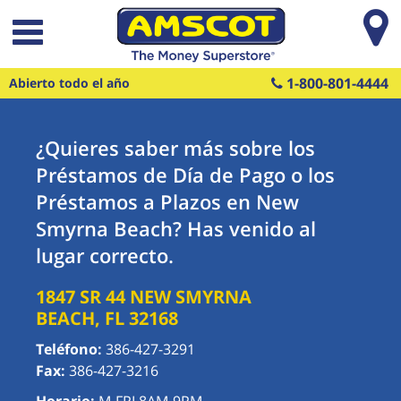
Saltar al contenido principal
1-800-801-4444
Abierto todo el año
¿Quieres saber más sobre los
Préstamos de Día de Pago o los
Préstamos a Plazos en New
Smyrna Beach? Has venido al
lugar correcto.
1847 SR 44
NEW SMYRNA
BEACH
,
FL
32168
Teléfono:
386-427-3291
Fax:
386-427-3216