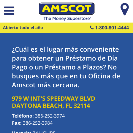
Saltar al contenido principal
1-800-801-4444
Abierto todo el año
¿Cuál es el lugar más conveniente
para obtener un Préstamo de Día
Pago o un Préstamo a Plazos? No
busques más que en tu Oficina de
Amscot más cercana.
979 W INT'S SPEEDWAY BLVD
DAYTONA BEACH
,
FL
32114
Teléfono:
386-252-3974
Fax:
386-252-3984