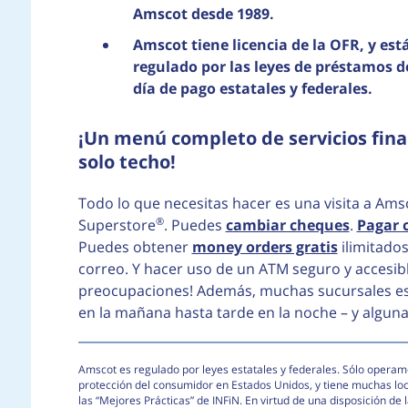
Amscot desde 1989.
Amscot tiene licencia de la OFR, y est
regulado por las leyes de préstamos d
día de pago estatales y federales.
¡Un menú completo de servicios fina
solo techo!
Todo lo que necesitas hacer es una visita a Am
®
Superstore
. Puedes
cambiar cheques
.
Pagar 
Puedes obtener
money orders gratis
ilimitados
correo. Y hacer uso de un ATM seguro y accesib
preocupaciones! Además, muchas sucursales est
en la mañana hasta tarde en la noche – y algunas
Amscot es regulado por leyes estatales y federales. Sólo operamo
protección del consumidor en Estados Unidos, y tiene muchas lo
las “Mejores Prácticas” de INFiN. En virtud de una disposición d