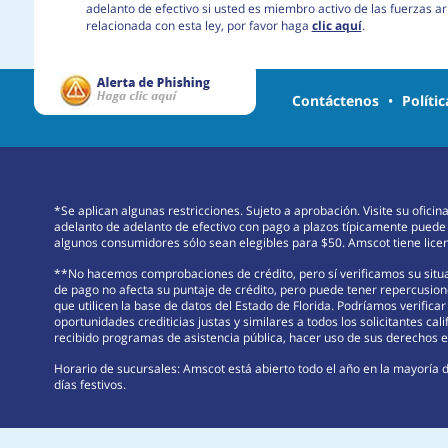
adelanto de efectivo si usted es miembro activo de las fuerzas 
relacionada con esta ley, por favor haga
clic aquí
.
Contáctenos
•
Políti
*Se aplican algunas restricciones. Sujeto a aprobación. Visite su ofici
adelanto de adelanto de efectivo con pago a plazos típicamente puede
algunos consumidores sólo sean elegibles para $50. Amscot tiene licenc
**No hacemos comprobaciones de crédito, pero sí verificamos su situac
de pago no afecta su puntaje de crédito, pero puede tener repercusione
que utilicen la base de datos del Estado de Florida. Podríamos verifica
oportunidades crediticias justas y similares a todos los solicitantes cali
recibido programas de asistencia pública, hacer uso de sus derechos en
Horario de sucursales: Amscot está abierto todo el año en la mayoría d
días festivos.