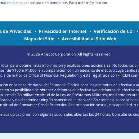
armadas o es su esposo/a o dependiente. Para más información
ca de Privacidad
•
Privacidad en Internet
•
Verificación de I.D.
Mapa del Sitio
•
Accesibilidad al Sitio Web
©
2026
Amscot Corporation. All Rights Reserved.
na local para obtener más información y explicaciones adicionales. No todos los c
 ser de $100 a $1,000, en comparación con un adelanto de efectivo cuya cantida
ia de la Florida Office of Financial Regulation, y está registrada con FinCEN c
ión en la base de datos del Estado de Florida para los adelantos de efectivo y 
s en su posibilidad de obtener adelantos de efectivo y/o adelantos de efectivo 
r su condición militar en virtud de la Ley de Préstamos Militares, mediante recu
ficados y no discriminar ningún aspecto de la transacción crediticia sobre la base d
 virtud de Consumer Credit Protection Act, orientación sexual, discapacidad, o c
e sus ubicaciones, con algunas sucursales abiertas las 24 horas. Consulte su sucu