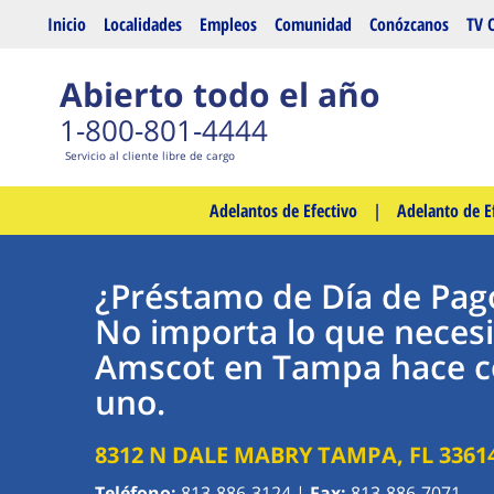
Saltar al contenido principal
Inicio
Localidades
Empleos
Comunidad
Conózcanos
TV 
Abierto todo el año
1-800-801-4444
Servicio al cliente libre de cargo
Adelantos de Efectivo
|
Adelanto de E
¿Préstamo de Día de Pag
No importa lo que necesi
Amscot en Tampa hace c
uno.
8312 N DALE MABRY
TAMPA
,
FL
3361
Teléfono:
813-886-3124
|
Fax:
813-886-7071