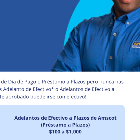
 de Día de Pago o Préstomo a Plazos pero nunca has
s Adelanto de Efectivo* o Adelantos de Efectivo a
nte aprobado puede irse con efectivo!
Adelantos de Efectivo a Plazos de Amscot
(Préstamo a Plazos)
$100 a $1,000