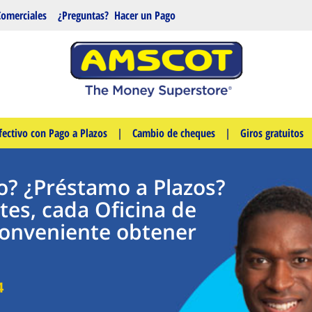
Comerciales
¿Preguntas?
Hacer un Pago
fectivo con Pago a Plazos
|
Cambio de cheques
|
Giros gratuitos
o? ¿Préstamo a Plazos?
tes, cada Oficina de
onveniente obtener
4