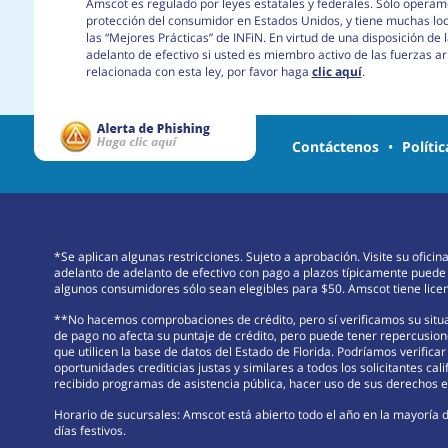
Amscot es regulado por leyes estatales y federales. Sólo operamo
protección del consumidor en Estados Unidos, y tiene muchas lo
las “Mejores Prácticas” de INFiN. En virtud de una disposición d
adelanto de efectivo si usted es miembro activo de las fuerzas 
relacionada con esta ley, por favor haga
clic aquí
.
Contáctenos
•
Políti
*Se aplican algunas restricciones. Sujeto a aprobación. Visite su ofici
adelanto de adelanto de efectivo con pago a plazos típicamente puede
algunos consumidores sólo sean elegibles para $50. Amscot tiene licenc
**No hacemos comprobaciones de crédito, pero sí verificamos su situac
de pago no afecta su puntaje de crédito, pero puede tener repercusione
que utilicen la base de datos del Estado de Florida. Podríamos verifica
oportunidades crediticias justas y similares a todos los solicitantes cali
recibido programas de asistencia pública, hacer uso de sus derechos en
Horario de sucursales: Amscot está abierto todo el año en la mayoría d
días festivos.