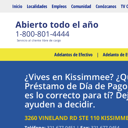
Saltar al contenido principal
Inicio
Localidades
Empleos
Comunidad
Conózcanos
TV 
Abierto todo el año
1-800-801-4444
Servicio al cliente libre de cargo
Adelantos de Efectivo
|
Adelanto de E
¿Vives en Kissimmee? ¿Qu
Préstamo de Día de Pago
es lo correcto para tí? D
ayuden a decidir.
3260 VINELAND RD STE 110
KISSIMM
Teléfono:
321-677-0451
|
Fax:
321-677-0454