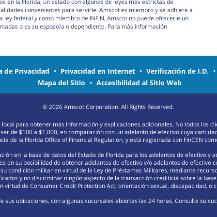
s en la Florida, un estado con algunas de leyes más estrictas de
calidades convenientes para servirle. Amscot es miembro y se adhiere a
e la ley federal y como miembro de INFiN, Amscot no puede ofrecerle un
armadas o es su esposo/a o dependiente. Para más información
ca de Privacidad
•
Privacidad en Internet
•
Verificación de I.D.
Mapa del Sitio
•
Accesibilidad al Sitio Web
©
2026
Amscot Corporation. All Rights Reserved.
na local para obtener más información y explicaciones adicionales. No todos los c
 ser de $100 a $1,000, en comparación con un adelanto de efectivo cuya cantida
ia de la Florida Office of Financial Regulation, y está registrada con FinCEN c
ión en la base de datos del Estado de Florida para los adelantos de efectivo y 
s en su posibilidad de obtener adelantos de efectivo y/o adelantos de efectivo 
r su condición militar en virtud de la Ley de Préstamos Militares, mediante recu
ficados y no discriminar ningún aspecto de la transacción crediticia sobre la base d
 virtud de Consumer Credit Protection Act, orientación sexual, discapacidad, o c
e sus ubicaciones, con algunas sucursales abiertas las 24 horas. Consulte su sucu