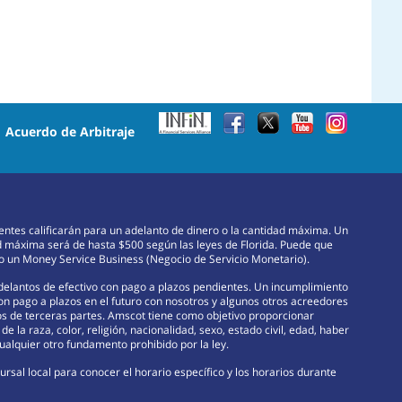
•
Acuerdo de Arbitraje
lientes calificarán para un adelanto de dinero o la cantidad máxima. Un
d máxima será de hasta $500 según las leyes de Florida. Puede que
omo un Money Service Business (Negocio de Servicio Monetario).
adelantos de efectivo con pago a plazos pendientes. Un incumplimiento
con pago a plazos en el futuro con nosotros y algunos otros acreedores
rsos de terceras partes. Amscot tiene como objetivo proporcionar
e la raza, color, religión, nacionalidad, sexo, estado civil, edad, haber
ualquier otro fundamento prohibido por la ley.
rsal local para conocer el horario específico y los horarios durante