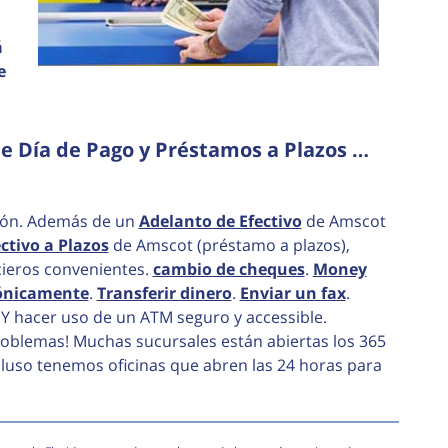
á
e
 Día de Pago y Préstamos a Plazos …
zón. Además de un
Adelanto de Efectivo
de Amscot
ctivo a Plazos
de Amscot (préstamo a plazos),
cieros convenientes.
cambio de cheques
.
Money
rónicamente
.
Transferir dinero
.
Enviar un fax
.
Y hacer uso de un ATM seguro y accessible.
roblemas! Muchas sucursales están abiertas los 365
cluso tenemos oficinas que abren las 24 horas para