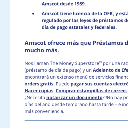
Amscot desde 1989.
Amscot tiene licencia de la OFR, y est
regulado por las leyes de préstamos d
día de pago estatales y federales.
Amscot ofrece más que Préstamos de
mucho más.
®
Nos llaman The Money Superstore
por una ra
(préstamo de día de pago) y un
Adelanto de Efe
encontrará un extenso menú de servicios finan
orders gratis
. Puede
pagar sus cuentas elect
Hacer copias
.
Comprar estampillas de correo.
¿Necesita
notarizar un documento
? !No hay p
días del año desde temprano hasta tarde – e in
más conveniencia.