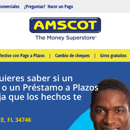
Comerciales
¿Preguntas?
Hacer un Pago
fectivo con Pago a Plazos
|
Cambio de cheques
|
Giros gratuitos
ieres saber si un
 o un Préstamo a Plazos
eja que los hechos te
EE
,
FL
34746