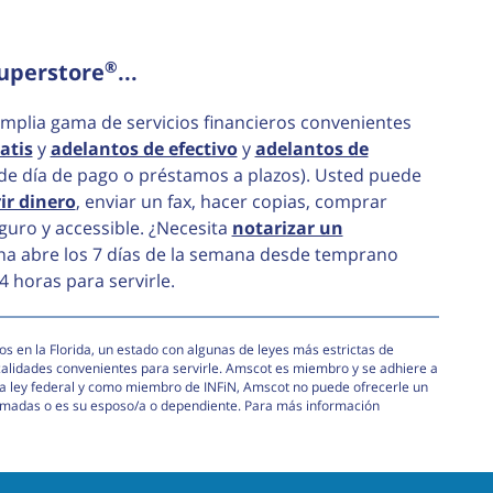
®
uperstore
...
mplia gama de servicios financieros convenientes
atis
y
adelantos de efectivo
y
adelantos de
de día de pago o préstamos a plazos). Usted puede
ir dinero
, enviar un fax, hacer copias, comprar
guro y accessible. ¿Necesita
notarizar un
na abre los 7 días de la semana desde temprano
4 horas para servirle.
s en la Florida, un estado con algunas de leyes más estrictas de
calidades convenientes para servirle. Amscot es miembro y se adhiere a
e la ley federal y como miembro de INFiN, Amscot no puede ofrecerle un
armadas o es su esposo/a o dependiente. Para más información