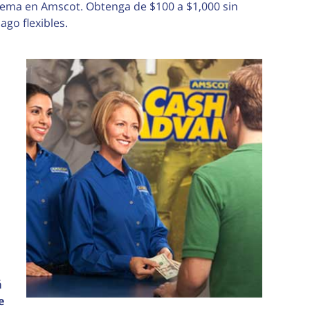
lema en Amscot. Obtenga de $100 a $1,000 sin
go flexibles.
á
e