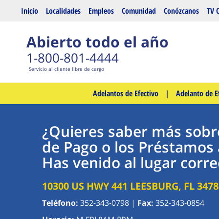
Saltar al contenido principal
Inicio
Localidades
Empleos
Comunidad
Conózcanos
TV 
Abierto todo el año
1-800-801-4444
Servicio al cliente libre de cargo
Adelantos de Efectivo
|
Adelanto de E
¿Quieres saber más sobr
de Pago o los Préstamos 
Has venido al lugar corre
10300 US HWY 441
LEESBURG
,
FL
3478
Teléfono:
352-343-0798
|
Fax:
352-343-0854