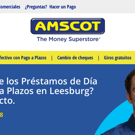
Comerciales
¿Preguntas?
Hacer un Pago
fectivo con Pago a Plazos
|
Cambio de cheques
|
Giros gratuitos
e los Préstamos de Día
a Plazos en Leesburg?
cto.
8