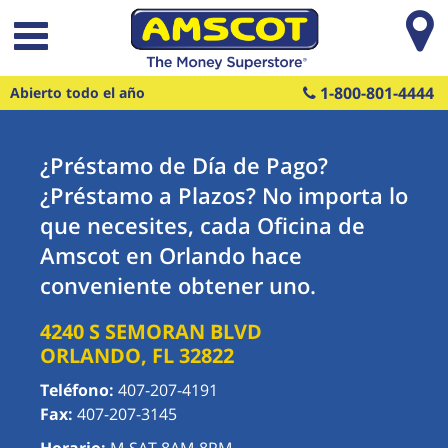
Saltar al contenido principal
1-800-801-4444
Abierto todo el año
¿Préstamo de Día de Pago?
¿Préstamo a Plazos? No importa lo
que necesites, cada Oficina de
Amscot en Orlando hace
conveniente obtener uno.
4240 S SEMORAN BLVD
ORLANDO
,
FL
32822
Teléfono:
407-207-4191
Fax:
407-207-3145