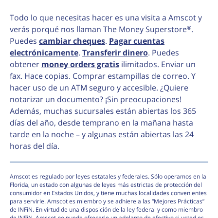
Todo lo que necesitas hacer es una visita a Amscot y
®
verás porqué nos llaman The Money Superstore
.
Puedes
cambiar cheques
.
Pagar cuentas
electrónicamente
.
Transferir dinero
. Puedes
obtener
money orders gratis
ilimitados. Enviar un
fax. Hace copias. Comprar estampillas de correo. Y
hacer uso de un ATM seguro y accesible. ¿Quiere
notarizar un documento? ¡Sin preocupaciones!
Además, muchas sucursales están abiertas los 365
días del año, desde temprano en la mañana hasta
tarde en la noche – y algunas están abiertas las 24
horas del día.
Amscot es regulado por leyes estatales y federales. Sólo operamos en la
Florida, un estado con algunas de leyes más estrictas de protección del
consumidor en Estados Unidos, y tiene muchas localidades convenientes
para servirle. Amscot es miembro y se adhiere a las “Mejores Prácticas”
de INFiN. En virtud de una disposición de la ley federal y como miembro
de INFiN, Amscot no puede ofrecerle un adelanto de efectivo si usted es