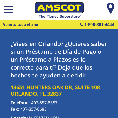
Saltar al contenido principal
1-800-801-4444
Abierto todo el año
¿Vives en Orlando? ¿Quieres saber
si un Préstamo de Día de Pago o
un Préstamo a Plazos es lo
correcto para tí? Deja que los
hechos te ayuden a decidir.
13651 HUNTERS OAK DR, SUITE 108
ORLANDO
,
FL
32837
Teléfono:
407-857-8857
Fax:
407-857-8685