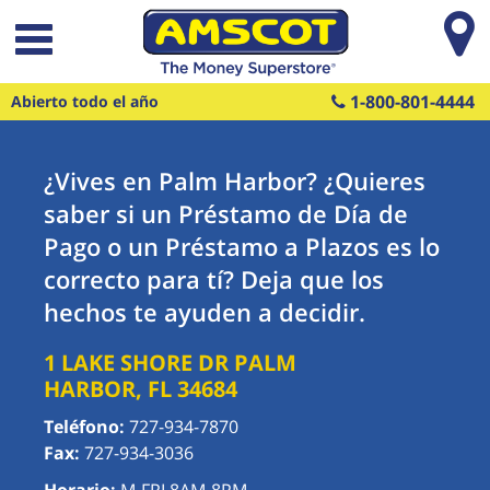
Saltar al contenido principal
1-800-801-4444
Abierto todo el año
¿Vives en Palm Harbor? ¿Quieres
saber si un Préstamo de Día de
Pago o un Préstamo a Plazos es lo
correcto para tí? Deja que los
hechos te ayuden a decidir.
1 LAKE SHORE DR
PALM
HARBOR
,
FL
34684
Teléfono:
727-934-7870
Fax:
727-934-3036