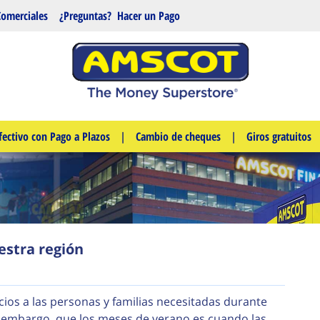
Comerciales
¿Preguntas?
Hacer un Pago
fectivo con Pago a Plazos
|
Cambio de cheques
|
Giros gratuitos
estra región
cios a las personas y familias necesitadas durante
n embargo, que los meses de verano es cuando las