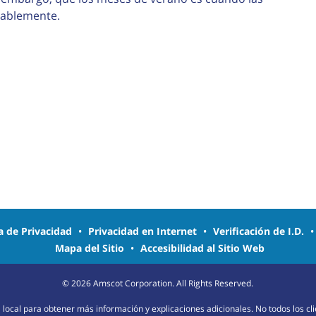
rablemente.
ca de Privacidad
•
Privacidad en Internet
•
Verificación de I.D.
Mapa del Sitio
•
Accesibilidad al Sitio Web
©
2026
Amscot Corporation. All Rights Reserved.
na local para obtener más información y explicaciones adicionales. No todos los c