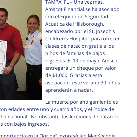
TAMPA, FL – Una vez más,
Amscot Financial se ha asociado
con el Equipo de Seguridad
Acuática de Hillsborough,
encabezado por el St. Joseph’s
Children’s Hospital, para ofrecer
clases de natación gratis a los
niños de familias de bajos
ingresos. El 19 de mayo, Amscot
entregará un cheque por valor
de $1,000. Gracias a esta
asociación, este verano 30 niños
aprenderán a nadar.
La muerte por aho gamiento es
on edades entre uno y cuatro años, y el índice de
dia nacional. No obstante, las lecciones de natación
s con bajos ingresos.
mportancia en la Florida”, expresó Ian MacKechnie,