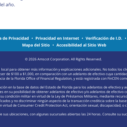
 del año.
ca de Privacidad
•
Privacidad en Internet
•
Verificación de I.D.
Mapa del Sitio
•
Accesibilidad al Sitio Web
©
2026
Amscot Corporation. All Rights Reserved.
na local para obtener más información y explicaciones adicionales. No todos los c
 ser de $100 a $1,000, en comparación con un adelanto de efectivo cuya cantida
ia de la Florida Office of Financial Regulation, y está registrada con FinCEN c
ión en la base de datos del Estado de Florida para los adelantos de efectivo y 
s en su posibilidad de obtener adelantos de efectivo y/o adelantos de efectivo 
r su condición militar en virtud de la Ley de Préstamos Militares, mediante recu
ficados y no discriminar ningún aspecto de la transacción crediticia sobre la base d
 virtud de Consumer Credit Protection Act, orientación sexual, discapacidad, o c
e sus ubicaciones, con algunas sucursales abiertas las 24 horas. Consulte su sucu