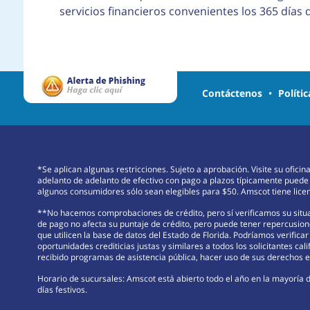
servicios financieros convenientes los 365 días
Contáctenos
•
Políti
*Se aplican algunas restricciones. Sujeto a aprobación. Visite su ofici
adelanto de adelanto de efectivo con pago a plazos típicamente puede
algunos consumidores sólo sean elegibles para $50. Amscot tiene licenc
**No hacemos comprobaciones de crédito, pero sí verificamos su situac
de pago no afecta su puntaje de crédito, pero puede tener repercusione
que utilicen la base de datos del Estado de Florida. Podríamos verifica
oportunidades crediticias justas y similares a todos los solicitantes cali
recibido programas de asistencia pública, hacer uso de sus derechos en
Horario de sucursales: Amscot está abierto todo el año en la mayoría d
días festivos.