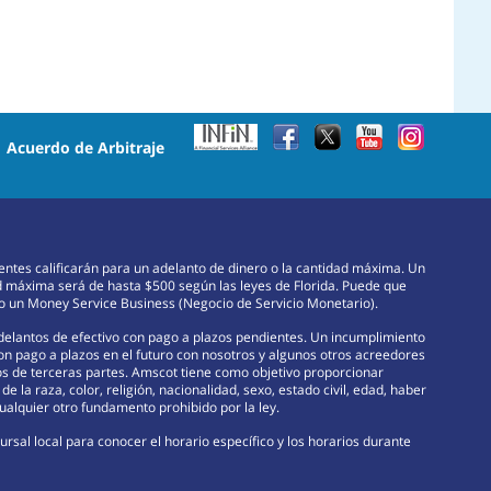
•
Acuerdo de Arbitraje
lientes calificarán para un adelanto de dinero o la cantidad máxima. Un
d máxima será de hasta $500 según las leyes de Florida. Puede que
omo un Money Service Business (Negocio de Servicio Monetario).
adelantos de efectivo con pago a plazos pendientes. Un incumplimiento
con pago a plazos en el futuro con nosotros y algunos otros acreedores
rsos de terceras partes. Amscot tiene como objetivo proporcionar
e la raza, color, religión, nacionalidad, sexo, estado civil, edad, haber
ualquier otro fundamento prohibido por la ley.
rsal local para conocer el horario específico y los horarios durante