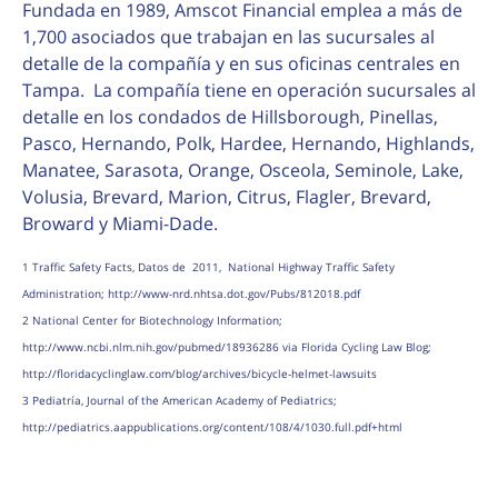
Fundada en 1989, Amscot Financial emplea a más de
1,700 asociados que trabajan en las sucursales al
detalle de la compañía y en sus oficinas centrales en
Tampa. La compañía tiene en operación sucursales al
detalle en los condados de Hillsborough, Pinellas,
Pasco, Hernando, Polk, Hardee, Hernando, Highlands,
Manatee, Sarasota, Orange, Osceola, Seminole, Lake,
Volusia, Brevard, Marion, Citrus, Flagler, Brevard,
Broward y Miami-Dade.
1 Traffic Safety Facts, Datos de 2011, National Highway Traffic Safety
Administration; http://www-nrd.nhtsa.dot.gov/Pubs/812018.pdf
2 National Center for Biotechnology Information;
http://www.ncbi.nlm.nih.gov/pubmed/18936286 via Florida Cycling Law Blog;
http://floridacyclinglaw.com/blog/archives/bicycle-helmet-lawsuits
3 Pediatría, Journal of the American Academy of Pediatrics;
http://pediatrics.aappublications.org/content/108/4/1030.full.pdf+html