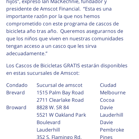
hijos”, expresó Ian MacKechnie, fundador y
presidente de Amscot Financial. “Esta es una
importante razón por la que nos hemos
comprometido con este programa de cascos de
bicicleta año tras año. Queremos asegurarnos de
que los niños que viven en nuestras comunidades
tengan acceso a un casco que les sirva
adecuadamente.”
Los Cascos de Bicicletas GRATIS estarán disponibles
en estas sucursales de Amscot:
Condado
Sucursal de amscot
Ciudad
Brevard
1515 Palm Bay Road
Melbourne
2711 Clearlake Road
Cocoa
Broward
8828 W. SR 84
Davie
5521 W Oakland Park
Lauderhill
Boulevard
Davie
Lauderhill
Pembroke
352 S. Flamingo Rd.
Pines