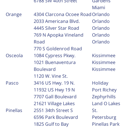
6788 SW 40th Street
Gardens
Miami
Orange
4304 Clarcona Ocoee Road
Orlando
2033 Americana Blvd.
Orlando
4445 Silver Star Road
Orlando
769 N Apopka Vineland
Orlando
Road
Orlando
770 S Goldenrod Road
Osceola
1084 Cypress Pkwy.
Kissimmee
1021 Buenaventura
Kissimmee
Boulevard
Kissimmee
1120 W. Vine St.
Pasco
3416 US Hwy. 19 N.
Holiday
11932 US Hwy 19 N
Port Richey
7707 Gall Boulevard
Zephyrhills
21621 Village Lakes
Land O Lakes
Pinellas
2551 34th Street S
St.
6596 Park Boulevard
Petersburg
1825 Gulf to Bay
Pinellas Park