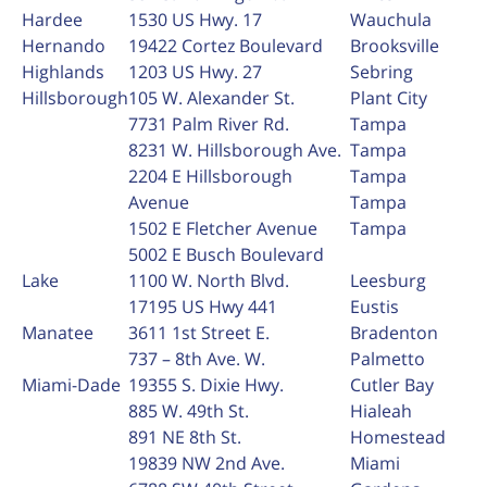
Hardee
1530 US Hwy. 17
Wauchula
Hernando
19422 Cortez Boulevard
Brooksville
Highlands
1203 US Hwy. 27
Sebring
Hillsborough
105 W. Alexander St.
Plant City
7731 Palm River Rd.
Tampa
8231 W. Hillsborough Ave.
Tampa
2204 E Hillsborough
Tampa
Avenue
Tampa
1502 E Fletcher Avenue
Tampa
5002 E Busch Boulevard
Lake
1100 W. North Blvd.
Leesburg
17195 US Hwy 441
Eustis
Manatee
3611 1st Street E.
Bradenton
737 – 8th Ave. W.
Palmetto
Miami-Dade
19355 S. Dixie Hwy.
Cutler Bay
885 W. 49th St.
Hialeah
891 NE 8th St.
Homestead
19839 NW 2nd Ave.
Miami