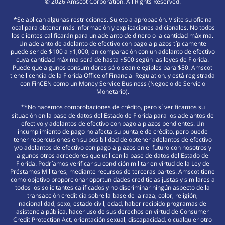
©
2026
Amscot Corporation. All Rights Reserved.
*Se aplican algunas restricciones. Sujeto a aprobación. Visite su oficina
local para obtener más información y explicaciones adicionales. No todos
los clientes calificarán para un adelanto de dinero o la cantidad máxima.
Un adelanto de adelanto de efectivo con pago a plazos típicamente
puede ser de $100 a $1,000, en comparación con un adelanto de efectivo
cuya cantidad máxima será de hasta $500 según las leyes de Florida.
Puede que algunos consumidores sólo sean elegibles para $50. Amscot
tiene licencia de la Florida Office of Financial Regulation, y está registrada
con FinCEN como un Money Service Business (Negocio de Servicio
Monetario).
**No hacemos comprobaciones de crédito, pero sí verificamos su
situación en la base de datos del Estado de Florida para los adelantos de
efectivo y adelantos de efectivo con pago a plazos pendientes. Un
incumplimiento de pago no afecta su puntaje de crédito, pero puede
tener repercusiones en su posibilidad de obtener adelantos de efectivo
y/o adelantos de efectivo con pago a plazos en el futuro con nosotros y
algunos otros acreedores que utilicen la base de datos del Estado de
Florida. Podríamos verificar su condición militar en virtud de la Ley de
Préstamos Militares, mediante recursos de terceras partes. Amscot tiene
como objetivo proporcionar oportunidades crediticias justas y similares a
todos los solicitantes calificados y no discriminar ningún aspecto de la
transacción crediticia sobre la base de la raza, color, religión,
nacionalidad, sexo, estado civil, edad, haber recibido programas de
asistencia pública, hacer uso de sus derechos en virtud de Consumer
Credit Protection Act, orientación sexual, discapacidad, o cualquier otro