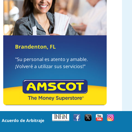
Brandenton, FL
"Su personal es atento y amable.
¡Volveré a utilizar sus servicios!"
•
Acuerdo de Arbitraje