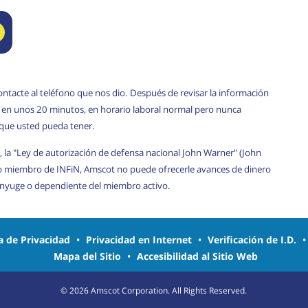
ontacte al teléfono que nos dio. Después de revisar la información
rá en unos 20 minutos, en horario laboral normal pero nunca
 que usted pueda tener.
, la "Ley de autorización de defensa nacional John Warner" (John
o miembro de INFiN, Amscot no puede ofrecerle avances de dinero
cónyuge o dependiente del miembro activo.
ca de Privacidad
•
Privacidad en Internet
•
Verificación de I.D.
Mapa del Sitio
•
Accesibilidad al Sitio Web
©
2026
Amscot Corporation. All Rights Reserved.