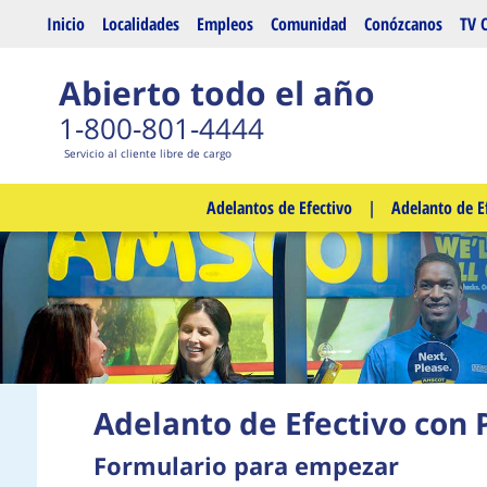
Saltar al contenido principal
Inicio
Localidades
Empleos
Comunidad
Conózcanos
TV 
Abierto todo el año
1-800-801-4444
Servicio al cliente libre de cargo
Adelantos de Efectivo
|
Adelanto de E
Adelanto de Efectivo con 
Formulario para empezar