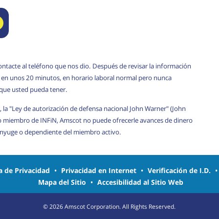
ontacte al teléfono que nos dio. Después de revisar la información
rá en unos 20 minutos, en horario laboral normal pero nunca
 que usted pueda tener.
, la "Ley de autorización de defensa nacional John Warner" (John
o miembro de INFiN, Amscot no puede ofrecerle avances de dinero
cónyuge o dependiente del miembro activo.
ca de Privacidad
•
Privacidad en Internet
•
Verificación de I.D.
Mapa del Sitio
•
Accesibilidad al Sitio Web
©
2026
Amscot Corporation. All Rights Reserved.