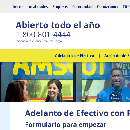
Saltar al contenido principal
Inicio
Localidades
Empleos
Comunidad
Conózcanos
TV 
Abierto todo el año
1-800-801-4444
Servicio al cliente libre de cargo
Adelantos de Efectivo
|
Adelanto de E
Adelanto de Efectivo con 
Formulario para empezar